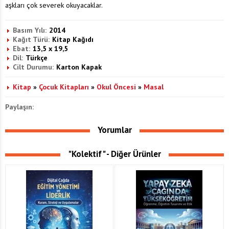
aşkları çok severek okuyacaklar.
Basım Yılı:
2014
Kağıt Türü:
Kitap Kağıdı
Ebat:
13,5 x 19,5
Dil:
Türkçe
Cilt Durumu:
Karton Kapak
Kitap
»
Çocuk Kitapları
»
Okul Öncesi
»
Masal
Paylaşın:
Yorumlar
"Kolektif" - Diğer Ürünler