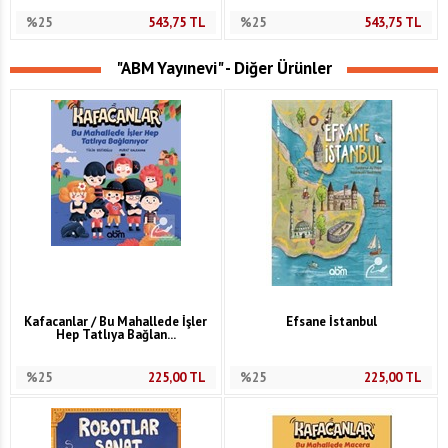
%25
543,75
TL
%25
543,75
TL
"ABM Yayınevi" - Diğer Ürünler
Kafacanlar / Bu Mahallede İşler
Efsane İstanbul
Hep Tatlıya Bağlan...
%25
225,00
TL
%25
225,00
TL