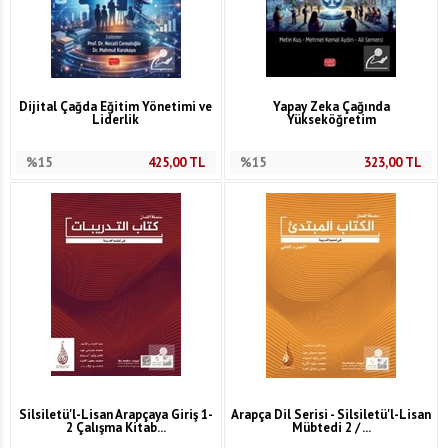
Dijital Çağda Eğitim Yönetimi ve
Yapay Zeka Çağında
Liderlik
Yükseköğretim
%15
425,00
TL
%15
323,00
TL
Silsiletü'l-Lisan Arapçaya Giriş 1-
Arapça Dil Serisi - Silsiletü'l-Lisan
2 Çalışma Kitab...
Mübtedi 2 / ...