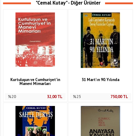
"Cemal Kutay" - Diğer Ürünler
Kurtuluşun ve Cumhuriyet'in
31 Mart'ın 90. Yılında
Manevi Mimarları
%20
32,00
TL
%25
750,00
TL