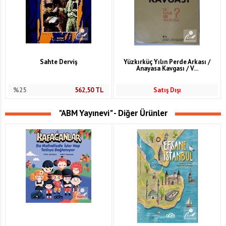
Sahte Derviş
Yüzkırküç Yılın Perde Arkası /
Anayasa Kavgası / V...
%25
562,50
TL
Satış Dışı
"ABM Yayınevi" - Diğer Ürünler