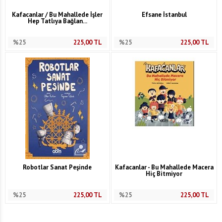
Kafacanlar / Bu Mahallede İşler
Efsane İstanbul
Hep Tatlıya Bağlan...
%25
225,00
TL
%25
225,00
TL
Robotlar Sanat Peşinde
Kafacanlar - Bu Mahallede Macera
Hiç Bitmiyor
%25
225,00
TL
%25
225,00
TL