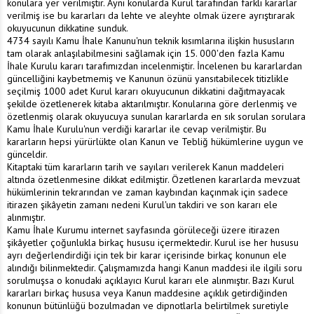
konulara yer verilmiştir. Aynı konularda Kurul tarafından farklı kararlar
verilmiş ise bu kararları da lehte ve aleyhte olmak üzere ayrıştırarak
okuyucunun dikkatine sunduk.
4734 sayılı Kamu İhale Kanunu'nun teknik kısımlarına ilişkin hususların
tam olarak anlaşılabilmesini sağlamak için 15. 000'den fazla Kamu
İhale Kurulu kararı tarafımızdan incelenmiştir. İncelenen bu kararlardan
güncelliğini kaybetmemiş ve Kanunun özünü yansıtabilecek titizlikle
seçilmiş 1000 adet Kurul kararı okuyucunun dikkatini dağıtmayacak
şekilde özetlenerek kitaba aktarılmıştır. Konularına göre derlenmiş ve
özetlenmiş olarak okuyucuya sunulan kararlarda en sık sorulan sorulara
Kamu İhale Kurulu'nun verdiği kararlar ile cevap verilmiştir. Bu
kararların hepsi yürürlükte olan Kanun ve Tebliğ hükümlerine uygun ve
günceldir.
Kitaptaki tüm kararların tarih ve sayıları verilerek Kanun maddeleri
altında özetlenmesine dikkat edilmiştir. Özetlenen kararlarda mevzuat
hükümlerinin tekrarından ve zaman kaybından kaçınmak için sadece
itirazen şikâyetin zamanı nedeni Kurul'un takdiri ve son kararı ele
alınmıştır.
Kamu İhale Kurumu internet sayfasında görüleceği üzere itirazen
şikâyetler çoğunlukla birkaç hususu içermektedir. Kurul ise her hususu
ayrı değerlendirdiği için tek bir karar içerisinde birkaç konunun ele
alındığı bilinmektedir. Çalışmamızda hangi Kanun maddesi ile ilgili soru
sorulmuşsa o konudaki açıklayıcı Kurul kararı ele alınmıştır. Bazı Kurul
kararları birkaç hususa veya Kanun maddesine açıklık getirdiğinden
konunun bütünlüğü bozulmadan ve dipnotlarla belirtilmek suretiyle