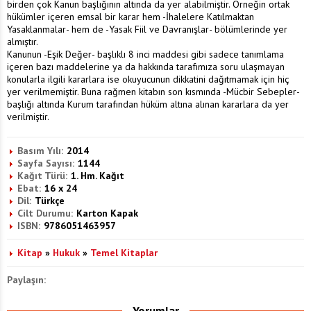
birden çok Kanun başlığının altında da yer alabilmiştir. Örneğin ortak
hükümler içeren emsal bir karar hem -İhalelere Katılmaktan
Yasaklanmalar- hem de -Yasak Fiil ve Davranışlar- bölümlerinde yer
almıştır.
Kanunun -Eşik Değer- başlıklı 8 inci maddesi gibi sadece tanımlama
içeren bazı maddelerine ya da hakkında tarafımıza soru ulaşmayan
konularla ilgili kararlara ise okuyucunun dikkatini dağıtmamak için hiç
yer verilmemiştir. Buna rağmen kitabın son kısmında -Mücbir Sebepler-
başlığı altında Kurum tarafından hüküm altına alınan kararlara da yer
verilmiştir.
Basım Yılı:
2014
Sayfa Sayısı:
1144
Kağıt Türü:
1. Hm. Kağıt
Ebat:
16 x 24
Dil:
Türkçe
Cilt Durumu:
Karton Kapak
ISBN:
9786051463957
Kitap
»
Hukuk
»
Temel Kitaplar
Paylaşın: