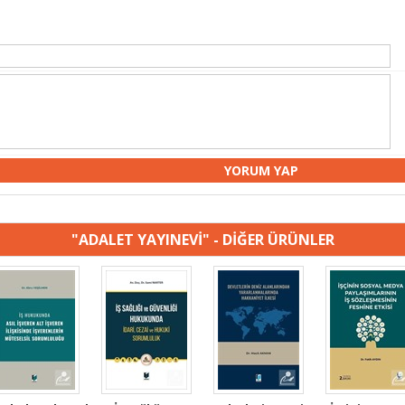
"ADALET YAYINEVİ" - DİĞER ÜRÜNLER