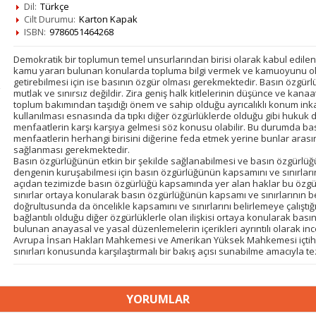
Dil:
Türkçe
Cilt Durumu:
Karton Kapak
ISBN:
9786051464268
Demokratik bir toplumun temel unsurlarından birisi olarak kabul edile
kamu yararı bulunan konularda topluma bilgi vermek ve kamuoyunu oluşt
getirebilmesi için ise basının özgür olması gerekmektedir. Basın özgürl
mutlak ve sınırsız değildir. Zira geniş halk kitlelerinin düşünce ve kanaa
toplum bakımından taşıdığı önem ve sahip olduğu ayrıcalıklı konum ink
kullanılması esnasında da tıpkı diğer özgürlüklerde olduğu gibi hukuk 
menfaatlerin karşı karşıya gelmesi söz konusu olabilir. Bu durumda bas
menfaatlerin herhangi birisini diğerine feda etmek yerine bunlar aras
sağlanması gerekmektedir.
Basın özgürlüğünün etkin bir şekilde sağlanabilmesi ve basın özgürlüğ
dengenin kuruşabilmesi için basın özgürlüğünün kapsamını ve sınırları
açıdan tezimizde basın özgürlüğü kapsamında yer alan haklar bu özgürlü
sınırlar ortaya konularak basın özgürlüğünün kapsamı ve sınırlarının 
doğrultusunda da öncelikle kapsamını ve sınırlarını belirlemeye çalıştığ
bağlantılı olduğu diğer özgürlüklerle olan ilişkisi ortaya konularak bası
bulunan anayasal ve yasal düzenlemelerin içerikleri ayrıntılı olarak i
Avrupa İnsan Hakları Mahkemesi ve Amerikan Yüksek Mahkemesi içtih
sınırları konusunda karşılaştırmalı bir bakış açısı sunabilme amacıyla t
YORUMLAR