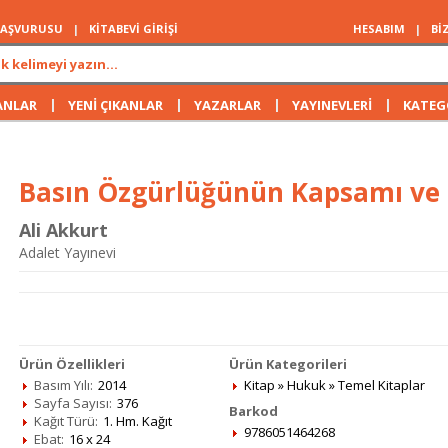
 BAŞVURUSU
|
KİTABEVİ GİRİŞİ
HESABIM
|
Bİ
|
|
|
|
ANLAR
YENİ ÇIKANLAR
YAZARLAR
YAYINEVLERİ
KATEG
Basın Özgürlüğünün Kapsamı ve S
Ali Akkurt
Adalet Yayınevi
Ürün Özellikleri
Ürün Kategorileri
Basım Yılı:
2014
Kitap
»
Hukuk
»
Temel Kitaplar
Sayfa Sayısı:
376
Barkod
Kağıt Türü:
1. Hm. Kağıt
9786051464268
Ebat:
16 x 24