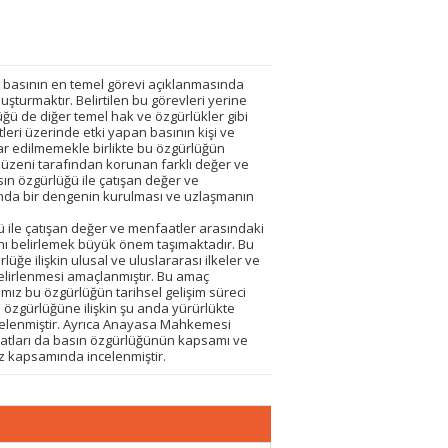
n basının en temel görevi açıklanmasında
urmaktır. Belirtilen bu görevleri yerine
üğü de diğer temel hak ve özgürlükler gibi
tleri üzerinde etki yapan basının kişi ve
ar edilmemekle birlikte bu özgürlüğün
düzeni tarafından korunan farklı değer ve
ın özgürlüğü ile çatışan değer ve
ında bir dengenin kurulması ve uzlaşmanın
ü ile çatışan değer ve menfaatler arasındaki
nı belirlemek büyük önem taşımaktadır. Bu
ğe ilişkin ulusal ve uluslararası ilkeler ve
belirlenmesi amaçlanmıştır. Bu amaç
ımız bu özgürlüğün tarihsel gelişim süreci
n özgürlüğüne ilişkin şu anda yürürlükte
ncelenmiştir. Ayrıca Anayasa Mahkemesi
atları da basın özgürlüğünün kapsamı ve
ez kapsamında incelenmiştir.