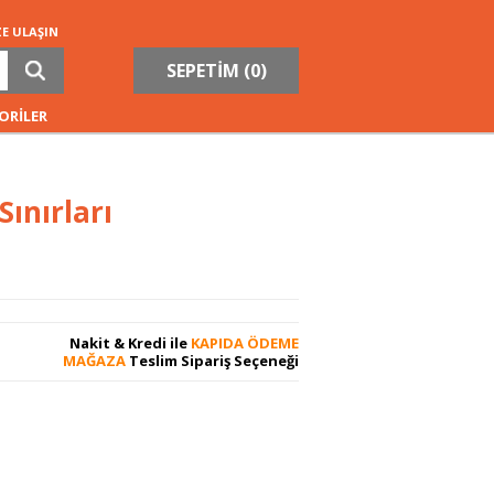
ZE ULAŞIN
SEPETİM (
0
)
ORİLER
ınırları
Nakit & Kredi ile
KAPIDA ÖDEME
MAĞAZA
Teslim Sipariş Seçeneği