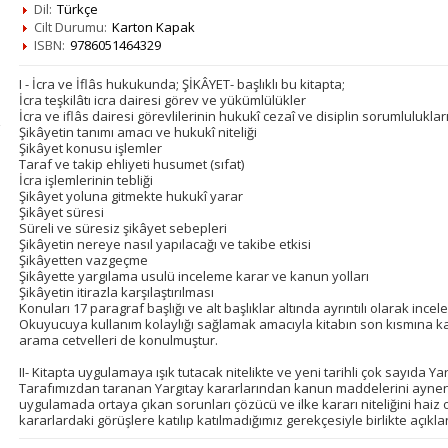
Dil:
Türkçe
Cilt Durumu:
Karton Kapak
ISBN:
9786051464329
I - İcra ve İflâs hukukunda; ŞİKÂYET- başlıklı bu kitapta;
İcra teşkilâtı icra dairesi görev ve yükümlülükler
İcra ve iflâs dairesi görevlilerinin hukukî cezaî ve disiplin sorumluluklar
Şikâyetin tanımı amacı ve hukukî niteliği
Şikâyet konusu işlemler
Taraf ve takip ehliyeti husumet (sıfat)
İcra işlemlerinin tebliği
Şikâyet yoluna gitmekte hukukî yarar
Şikâyet süresi
Süreli ve süresiz şikâyet sebepleri
Şikâyetin nereye nasıl yapılacağı ve takibe etkisi
Şikâyetten vazgeçme
Şikâyette yargılama usulü inceleme karar ve kanun yolları
Şikâyetin itirazla karşılaştırılması
Konuları 17 paragraf başlığı ve alt başlıklar altında ayrıntılı olarak incele
Okuyucuya kullanım kolaylığı sağlamak amacıyla kitabın son kısmına 
arama cetvelleri de konulmuştur.
II- Kitapta uygulamaya ışık tutacak nitelikte ve yeni tarihli çok sayıda Yar
Tarafımızdan taranan Yargıtay kararlarından kanun maddelerini aynen
uygulamada ortaya çıkan sorunları çözücü ve ilke kararı niteliğini haiz ola
kararlardaki görüşlere katılıp katılmadığımız gerekçesiyle birlikte açıklan