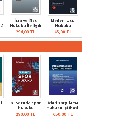
İcra ve İflas
Medeni Usul
t)
Hukuku İle İlgili
Hukuku
Makalele...
294,00
TL
45,00
TL
l
61 Soruda Spor
İdari Yargılama
Hukuku
Hukuku İçtihatlı
 İş
Temel M...
L
290,00
TL
650,00
TL