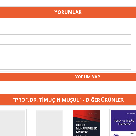
YORUMLAR
"PROF. DR. TİMUÇİN MUŞUL" - DİĞER ÜRÜNLER