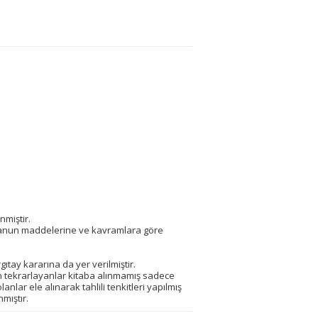
ı
nmiştir.
kanun maddelerine ve kavramlara göre
gıtay kararına da yer verilmiştir.
 tekrarlayanlar kitaba alınmamış sadece
nlar ele alınarak tahlili tenkitleri yapılmış
mıştır.