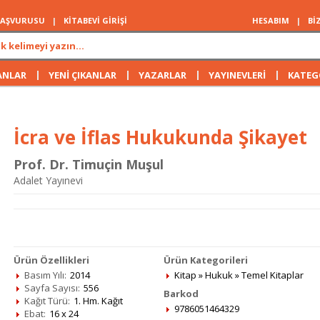
 BAŞVURUSU
|
KİTABEVİ GİRİŞİ
HESABIM
|
Bİ
|
|
|
|
ANLAR
YENİ ÇIKANLAR
YAZARLAR
YAYINEVLERİ
KATEG
İcra ve İflas Hukukunda Şikayet
Prof. Dr. Timuçin Muşul
Adalet Yayınevi
Ürün Özellikleri
Ürün Kategorileri
Basım Yılı:
2014
Kitap
»
Hukuk
»
Temel Kitaplar
Sayfa Sayısı:
556
Barkod
Kağıt Türü:
1. Hm. Kağıt
9786051464329
Ebat:
16 x 24