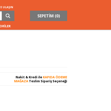
ZE ULAŞIN
SEPETİM (
0
)
ORİLER
Nakit & Kredi ile
KAPIDA ÖDEME
MAĞAZA
Teslim Sipariş Seçeneği