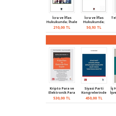
İcra ve İflas
İcra ve İflas
Te
Hukukunda; İhale
Hukukunda;
ve İhalen...
Menfi Tespit ve...
210,00
TL
50,93
TL
Kripto Para ve
Siyasi Parti
İş 
Elektronik Para
Kongrelerinde
İşv
Suçları
Gerçekleşen S...
530,00
TL
450,00
TL