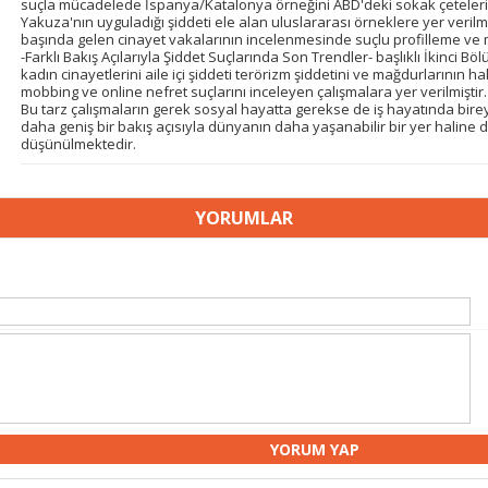
suçla mücadelede İspanya/Katalonya örneğini ABD'deki sokak çetelerini
Yakuza'nın uyguladığı şiddeti ele alan uluslararası örneklere yer verilmiş
başında gelen cinayet vakalarının incelenmesinde suçlu profilleme ve mağ
-Farklı Bakış Açılarıyla Şiddet Suçlarında Son Trendler- başlıklı İkinci B
kadın cinayetlerini aile içi şiddeti terörizm şiddetini ve mağdurlarının 
mobbing ve online nefret suçlarını inceleyen çalışmalara yer verilmiştir.
Bu tarz çalışmaların gerek sosyal hayatta gerekse de iş hayatında bire
daha geniş bir bakış açısıyla dünyanın daha yaşanabilir bir yer halin
düşünülmektedir.
YORUMLAR