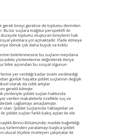
de gerek bireyi gerekse de toplumu derinden
. Bu tür suçlara mağdur perspektifi ile
o düzeyde toplumu oluşturan bireylerin hak
syal yıkımlara yol açmaktadır. İfade etmeye
eriye dönük çok daha büyük ve köklü
lerinin belirlenmesine bu suçların meydana
 mücadele yöntemlerine değinilerek ileriye
ur bilim açısından bu sosyal olgunun
lerine yer verildiği kadar önem verilmediği
dan günlük hayatta şiddet suçlarının değişik
ksel olarak da ciddi artışlar
 gerekli kılmıştır.
şik yönleriyle şiddet suçları hakkında
er verilen makalelerle özellikle suç ve
 destek sağlamayı amaçlamıştır.
er olan -Şiddet Suçlarında Yaklaşımlar ve
 şiddet suçları farklı bakış açıları ile ele
 başlıklı Birinci Bölümünde; madde bağımlılığı
n suç türlerinden yaralamayı başlıca şiddet
ini ulusal ölçekte inceleyen çalışmalar ile