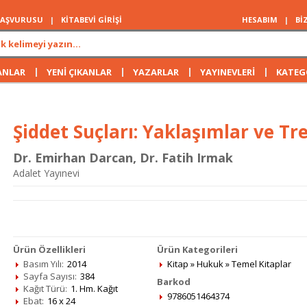
 BAŞVURUSU
|
KİTABEVİ GİRİŞİ
HESABIM
|
Bİ
|
|
|
|
ANLAR
YENİ ÇIKANLAR
YAZARLAR
YAYINEVLERİ
KATEG
Şiddet Suçları: Yaklaşımlar ve Tr
Dr. Emirhan Darcan
,
Dr. Fatih Irmak
Adalet Yayınevi
Ürün Özellikleri
Ürün Kategorileri
Basım Yılı:
2014
Kitap
»
Hukuk
»
Temel Kitaplar
Sayfa Sayısı:
384
Barkod
Kağıt Türü:
1. Hm. Kağıt
9786051464374
Ebat:
16 x 24