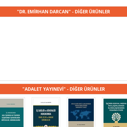
"DR. EMİRHAN DARCAN" - DİĞER ÜRÜNLER
"ADALET YAYINEVİ" - DİĞER ÜRÜNLER