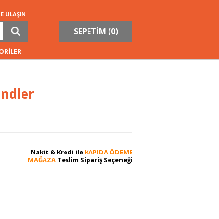
ZE ULAŞIN
SEPETİM (
0
)
ORİLER
endler
Nakit & Kredi ile
KAPIDA ÖDEME
MAĞAZA
Teslim Sipariş Seçeneği