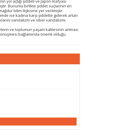
n yol açtığı şiddeti ve Japon mafyası
tir. Bununla birlikte şiddet suçlarının en
dur bilim ilişkisine yer verilmiştir.
ölümde ise kadına karşı şiddette giderek artan
haklarını vandalizm ve siber vandalizmi
ylerin ve toplumun yaşam kalitesinin artması
e dönüşmesi bağlamında önemli olduğu