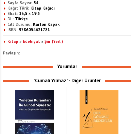
Sayfa Sayısı:
54
Kağıt Türü:
Kitap Kağıdı
Ebat:
13,5 x 19,5
Dil:
Türkçe
Cilt Durumu:
Karton Kapak
ISBN:
9786054621781
Kitap
»
Edebiyat
»
Şiir (Yerli)
Paylaşın:
Yorumlar
"Cumali Yılmaz" - Diğer Ürünler