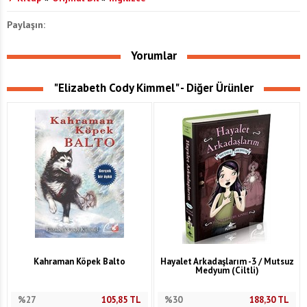
Paylaşın:
Yorumlar
"Elizabeth Cody Kimmel" - Diğer Ürünler
Kahraman Köpek Balto
Hayalet Arkadaşlarım -3 / Mutsuz
Medyum (Ciltli)
%27
105,85
TL
%30
188,30
TL