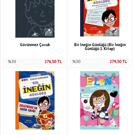
Görünmez Çocuk
Bir İneğin Günlüğü (Bir İneğin
Günlüğü 1. Kitap)
%30
276,50
TL
%30
279,30
TL