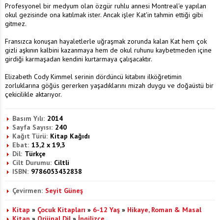
Profesyonel bir medyum olan özgür ruhlu annesi Montreal'e yapılan
okul gezisinde ona katılmak ister. Ancak işler Kat'in tahmin ettiği gibi
gitmez.
Fransızca konuşan hayaletlerle uğraşmak zorunda kalan Kat hem çok
gizli aşkının kalbini kazanmaya hem de okul ruhunu kaybetmeden içine
girdiği karmaşadan kendini kurtarmaya çalışacaktır.
Elizabeth Cody Kimmel serinin dördüncü kitabını ilköğretimin
zorluklarına göğüs gererken yaşadıklarını mizah duygu ve doğaüstü bir
çekicilikle aktarıyor.
Basım Yılı:
2014
Sayfa Sayısı:
240
Kağıt Türü:
Kitap Kağıdı
Ebat:
13,2 x 19,3
Dil:
Türkçe
Cilt Durumu:
Ciltli
ISBN:
9786053432838
Çevirmen:
Seyit Güneş
Kitap
»
Çocuk Kitapları
»
6-12 Yaş
»
Hikaye, Roman & Masal
Kitap
»
Orijinal Dil
»
İngilizce