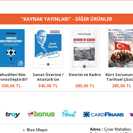
"KAYNAK YAYINLARI" - DİĞER ÜRÜNLER
ahudileri Kim
Sanat Üzerine /
Devrim ve Kadro
Kürt Sorunu
yonistleştirdi?
Atatürk'ün
Tarihsel Çöz
Kaleminden 12
300,00
TL
345,00
TL
285,00
TL
285,00
TL
Adres :
Çınar Mahallesi,
Bize Ulaşın