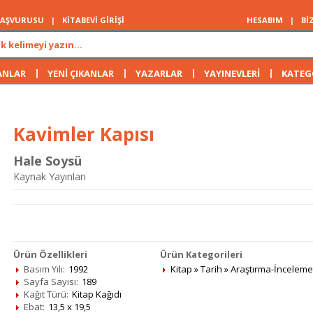
 BAŞVURUSU
|
KİTABEVİ GİRİŞİ
HESABIM
|
Bİ
|
|
|
|
ANLAR
YENİ ÇIKANLAR
YAZARLAR
YAYINEVLERİ
KATEG
Kavimler Kapısı
Hale Soysü
Kaynak Yayınları
Ürün Özellikleri
Ürün Kategorileri
Basım Yılı:
1992
Kitap
»
Tarih
»
Araştırma-İnceleme
Sayfa Sayısı:
189
Kağıt Türü:
Kitap Kağıdı
Ebat:
13,5 x 19,5