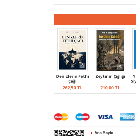
Denizlerin Fethi
Zeytinin Çığlığı
Y
Çağı
Si
262,50
TL
210,00
TL
Ana Sayfa