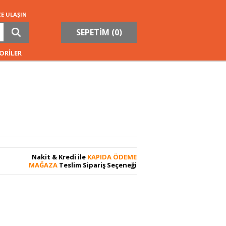
ZE ULAŞIN
SEPETİM (
0
)
ORİLER
Nakit & Kredi ile
KAPIDA ÖDEME
MAĞAZA
Teslim Sipariş Seçeneği