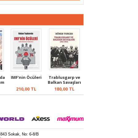
nda
IMF'nin Öcüleri
Trablusgarp ve
üm
Balkan Savaşları
(1911-19...
210,00
TL
180,00
TL
 843 Sokak, No: 6-8/B