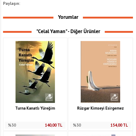
Paylaşın:
Yorumlar
"Celal Yaman" - Diğer Ürünler
Turna Kanatlı Yüreğim
Rüzgar Kimseyi Esirgemez
%30
140,00
TL
%30
154,00
TL