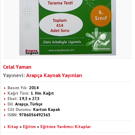
Celal Yaman
Yayınevi:
Arapça Kaynak Yayınları
Basım Yılı:
2014
Kağıt Türü:
1. Hm. Kağıt
Ebat:
19,5 x 27,5
Dil:
Arapça, Türkçe
Cilt Durumu:
Karton Kapak
ISBN:
9786056492365
Kitap
»
Eğitim
»
Eğitime Yardımcı Kitaplar