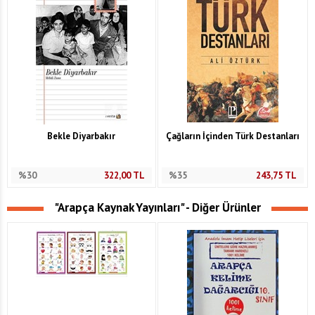
Bekle Diyarbakır
Çağların İçinden Türk Destanları
%30
322,00
TL
%35
243,75
TL
"Arapça Kaynak Yayınları" - Diğer Ürünler