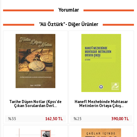
Yorumlar
"Ali Öztürk" - Diğer Ürünler
Tarihe Düşen Notlar (Kpss'de
Hanefî Mezhebinde Muhtasar
Çıkan Sorulardan Derl...
Metinlerin Ortaya Çıkış...
%35
162,50
TL
%25
390,00
TL