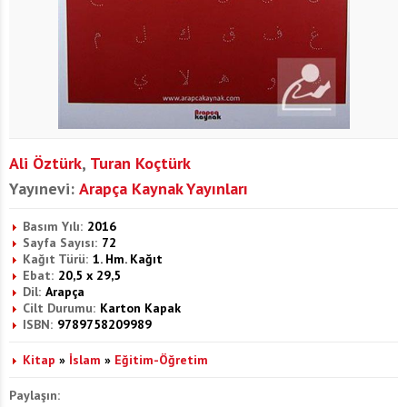
Ali Öztürk
,
Turan Koçtürk
Yayınevi:
Arapça Kaynak Yayınları
Basım Yılı:
2016
Sayfa Sayısı:
72
Kağıt Türü:
1. Hm. Kağıt
Ebat:
20,5 x 29,5
Dil:
Arapça
Cilt Durumu:
Karton Kapak
ISBN:
9789758209989
Kitap
»
İslam
»
Eğitim-Öğretim
Paylaşın: