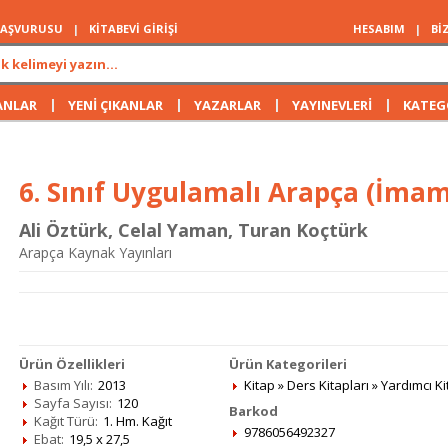
 BAŞVURUSU
|
KİTABEVİ GİRİŞİ
HESABIM
|
Bİ
|
|
|
|
ANLAR
YENİ ÇIKANLAR
YAZARLAR
YAYINEVLERİ
KATEG
6. Sınıf Uygulamalı Arapça (İmam 
Ali Öztürk
,
Celal Yaman
,
Turan Koçtürk
Arapça Kaynak Yayınları
Ürün Özellikleri
Ürün Kategorileri
Basım Yılı:
2013
Kitap
»
Ders Kitapları
»
Yardımcı Ki
Sayfa Sayısı:
120
Barkod
Kağıt Türü:
1. Hm. Kağıt
9786056492327
Ebat:
19,5 x 27,5