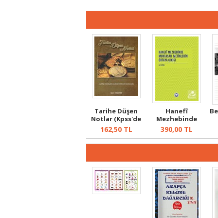
Tarihe Düşen
Hanefî
Be
Notlar (Kpss'de
Mezhebinde
Çıkan Sorul...
Muhtasar
162,50
TL
390,00
TL
Metinlerin Or...