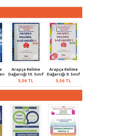
e
Arapça Kelime
Arapça Kelime
arı
Dağarcığı 10. Sınıf
Dağarcığı 9. Sınıf
5,56
TL
5,56
TL