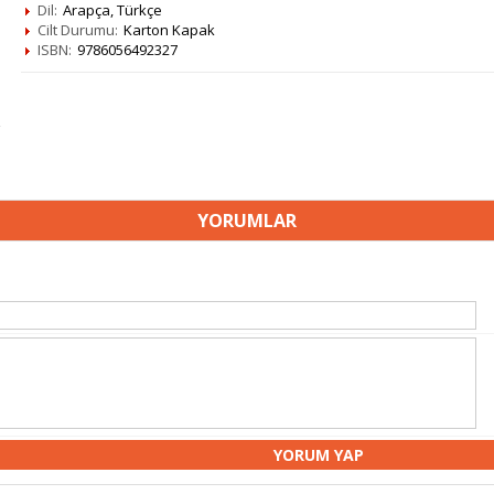
Dil:
Arapça, Türkçe
Cilt Durumu:
Karton Kapak
ISBN:
9786056492327
YORUMLAR