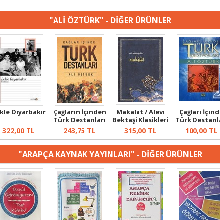
"ALİ ÖZTÜRK" - DİĞER ÜRÜNLER
kle Diyarbakır
Çağların İçinden
Makalat / Alevi
Çağları İçind
Türk Destanları
Bektaşi Klasikleri
Türk Destanl
2
322,00
TL
243,75
TL
315,00
TL
100,00
TL
"ARAPÇA KAYNAK YAYINLARI" - DİĞER ÜRÜNLER