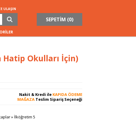
ZE ULAŞIN
SEPETİM (
0
)
ORİLER
Hatip Okulları İçin)
Nakit & Kredi ile
KAPIDA ÖDEME
MAĞAZA
Teslim Sipariş Seçeneği
taplar
»
İlköğretim 5