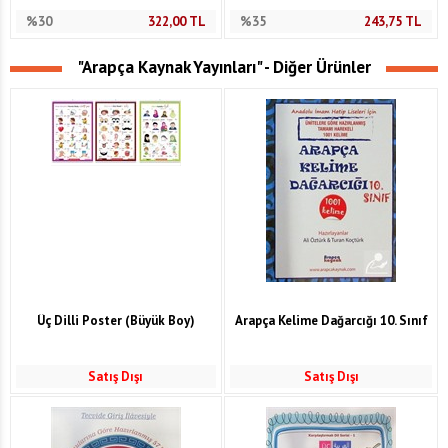
%30
322,00
TL
%35
243,75
TL
"Arapça Kaynak Yayınları" - Diğer Ürünler
Üç Dilli Poster (Büyük Boy)
Arapça Kelime Dağarcığı 10. Sınıf
Satış Dışı
Satış Dışı