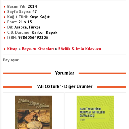
Basım Yılı:
2014
Sayfa Sayısı:
47
Kağıt Türü:
Kuşe Kağıt
Ebat:
21 x 15
Dil:
Arapça, Türkçe
Cilt Durumu:
Karton Kapak
ISBN:
9786056492303
Kitap
»
Başvuru Kitapları
»
Sözlük & İmla Kılavuzu
Paylaşın:
Yorumlar
"Ali Öztürk" - Diğer Ürünler