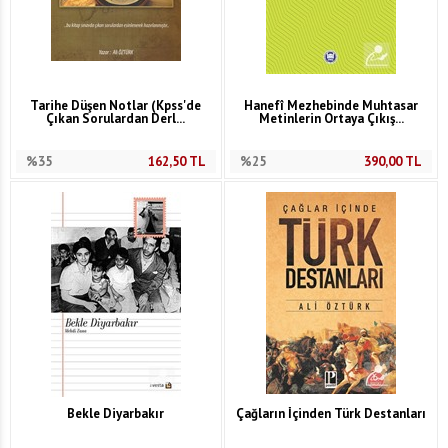
Tarihe Düşen Notlar (Kpss'de
Hanefî Mezhebinde Muhtasar
Çıkan Sorulardan Derl...
Metinlerin Ortaya Çıkış...
%35
162,50
TL
%25
390,00
TL
Bekle Diyarbakır
Çağların İçinden Türk Destanları