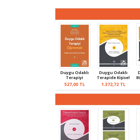
Duygu Odaklı
Duygu Odaklı
Terapiyi
Terapide Kişisel
B
Öğrenmek
Öykünün Ya...
527,00
TL
1.372,72
TL