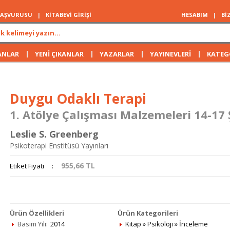
 BAŞVURUSU
|
KİTABEVİ GİRİŞİ
HESABIM
|
Bİ
|
|
|
|
ANLAR
YENİ ÇIKANLAR
YAZARLAR
YAYINEVLERİ
KATEG
Duygu Odaklı Terapi
1. Atölye Çalışması Malzemeleri 14-17
Leslie S. Greenberg
Psikoterapi Enstitüsü Yayınları
955,66
TL
Etiket Fiyatı
:
Ürün Özellikleri
Ürün Kategorileri
Basım Yılı:
2014
Kitap
»
Psikoloji
»
İnceleme