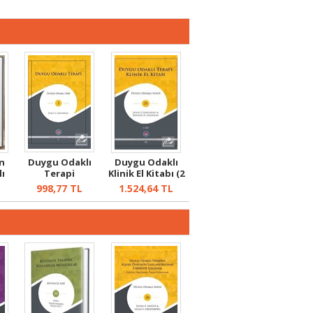
n
Duygu Odaklı
Duygu Odaklı
ı
Terapi
Klinik El Kitabı (2
...
Cilt Ta...
L
998,77
TL
1.524,64
TL