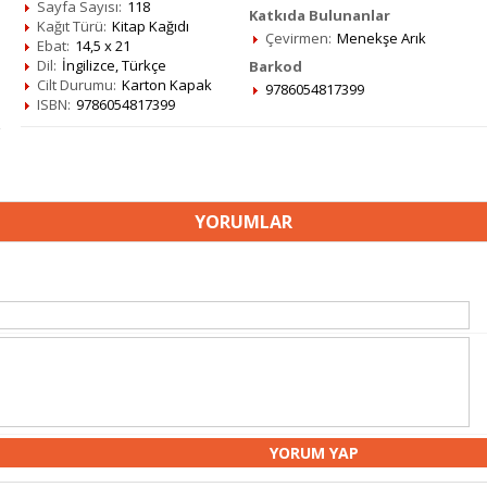
Sayfa Sayısı:
118
Katkıda Bulunanlar
Kağıt Türü:
Kitap Kağıdı
Çevirmen:
Menekşe Arık
Ebat:
14,5 x 21
Dil:
İngilizce, Türkçe
Barkod
Cilt Durumu:
Karton Kapak
9786054817399
ISBN:
9786054817399
YORUMLAR