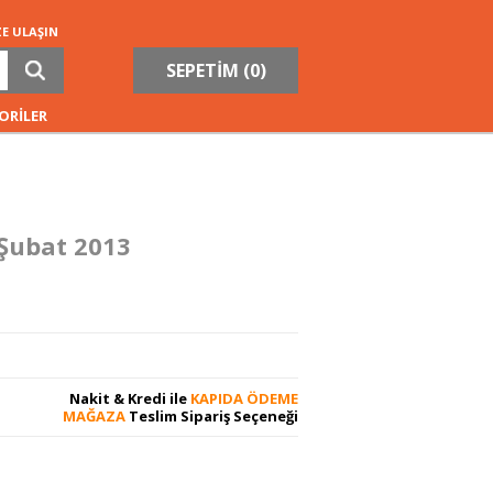
ZE ULAŞIN
SEPETİM (
0
)
ORİLER
 Şubat 2013
Nakit & Kredi ile
KAPIDA ÖDEME
MAĞAZA
Teslim Sipariş Seçeneği