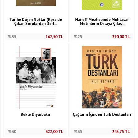
Tarihe Düşen Notlar (Kpss'de
Hanefî Mezhebinde Muhtasar
Çıkan Sorulardan Derl...
Metinlerin Ortaya Çıkış...
%35
162,50
TL
%25
390,00
TL
Bekle Diyarbakır
Çağların İçinden Türk Destanları
%30
322,00
TL
%35
243,75
TL