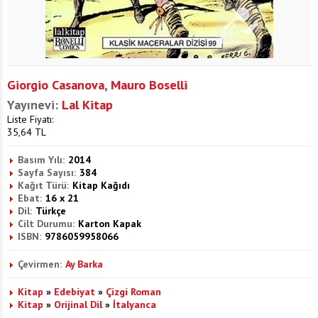
Giorgio Casanova
,
Mauro Boselli
Yayınevi:
Lal Kitap
Liste Fiyatı:
35,64
TL
Basım Yılı:
2014
Sayfa Sayısı:
384
Kağıt Türü:
Kitap Kağıdı
Ebat:
16 x 21
Dil:
Türkçe
Cilt Durumu:
Karton Kapak
ISBN:
9786059958066
Çevirmen:
Ay Barka
Kitap
»
Edebiyat
»
Çizgi Roman
Kitap
»
Orijinal Dil
»
İtalyanca