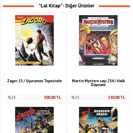
"Lal Kitap" - Diğer Ürünler
Zagor 15 / Uçurumun Tepesinde
Martin Mystere sayı 254 / Halk
Düşmanı
%25
300,00
TL
%25
150,00
TL