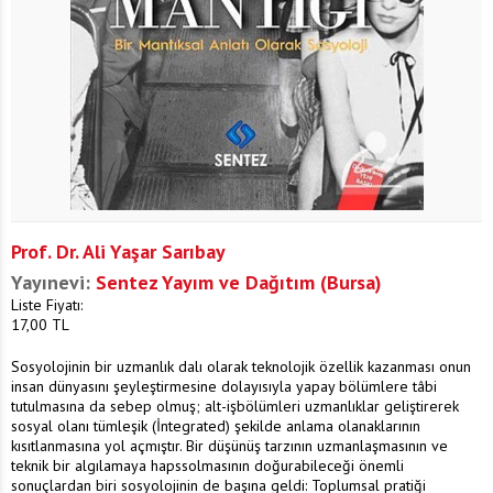
Prof. Dr. Ali Yaşar Sarıbay
Yayınevi:
Sentez Yayım ve Dağıtım (Bursa)
Liste Fiyatı:
17,00
TL
Sosyolojinin bir uzmanlık dalı olarak teknolojik özellik kazanması onun
insan dünyasını şeyleştirmesine dolayısıyla yapay bölümlere tâbi
tutulmasına da sebep olmuş; alt-işbölümleri uzmanlıklar geliştirerek
sosyal olanı tümleşik (İntegrated) şekilde anlama olanaklarının
kısıtlanmasına yol açmıştır. Bir düşünüş tarzının uzmanlaşmasının ve
teknik bir algılamaya hapssolmasının doğurabileceği önemli
sonuçlardan biri sosyolojinin de başına geldi: Toplumsal pratiği