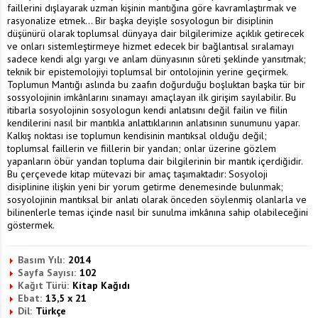
faillerini dışlayarak uzman kişinin mantığına göre kavramlaştırmak ve
rasyonalize etmek... Bir başka deyişle sosyologun bir disiplinin
düşünürü olarak toplumsal dünyaya dair bilgilerimize açıklık getirecek
ve onları sistemleştirmeye hizmet edecek bir bağlantısal sıralamayı
sadece kendi algı yargı ve anlam dünyasının sûreti şeklinde yansıtmak;
teknik bir epistemolojiyi toplumsal bir ontolojinin yerine geçirmek.
Toplumun Mantığı aslında bu zaafın doğurduğu boşluktan başka tür bir
sossyolojinin imkânlarını sınamayı amaçlayan ilk girişim sayılabilir. Bu
itibarla sosyolojinin sosyologun kendi anlatısını değil failin ve fiilin
kendilerini nasıl bir mantıkla anlattıklarının anlatısının sunumunu yapar.
Kalkış noktası ise toplumun kendisinin mantıksal olduğu değil;
toplumsal faillerin ve fiillerin bir yandan; onlar üzerine gözlem
yapanların öbür yandan topluma dair bilgilerinin bir mantık içerdiğidir.
Bu çerçevede kitap mütevazi bir amaç taşımaktadır: Sosyoloji
disiplinine ilişkin yeni bir yorum getirme denemesinde bulunmak;
sosyolojinin mantıksal bir anlatı olarak önceden söylenmiş olanlarla ve
bilinenlerle temas içinde nasıl bir sunulma imkânına sahip olabileceğini
göstermek.
Basım Yılı:
2014
Sayfa Sayısı:
102
Kağıt Türü:
Kitap Kağıdı
Ebat:
13,5 x 21
Dil:
Türkçe