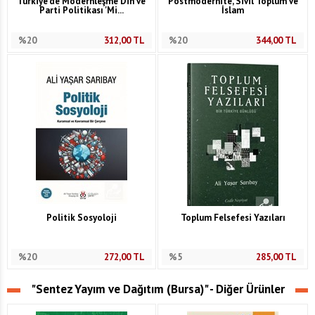
Türkiye'de Modernleşme Din ve
Postmodernite, Sivil Toplum ve
Parti Politikası 'Mi...
İslam
%20
312,00
TL
%20
344,00
TL
Politik Sosyoloji
Toplum Felsefesi Yazıları
%20
272,00
TL
%5
285,00
TL
"Sentez Yayım ve Dağıtım (Bursa)" - Diğer Ürünler