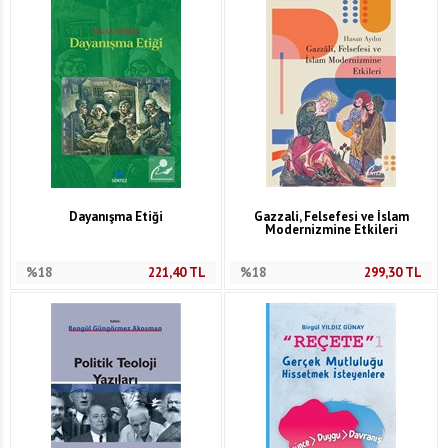
Dayanışma Etiği
Gazzali, Felsefesi ve İslam
Modernizmine Etkileri
%18
221,40
TL
%18
299,30
TL