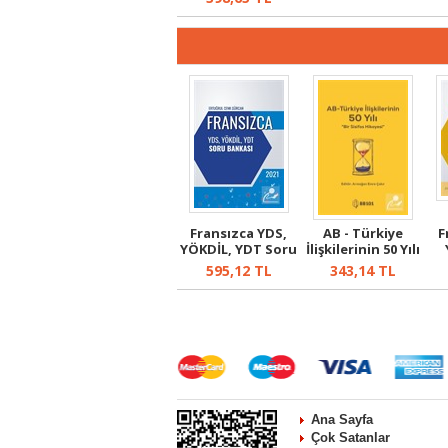
Fransızca YDS,
AB - Türkiye
F
YÖKDİL, YDT Soru
İlişkilerinin 50 Yılı
Bankası
595,12
TL
343,14
TL
Ana Sayfa
Çok Satanlar