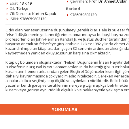
Çevirmen:
Prof. Dr. Ahmet Arslan
Ebat:
13 x 19
Dil:
Türkçe
Barkod
Cilt Durumu:
Karton Kapak
9786059802130
ISBN:
9786059802130
Ciddi olan her eser üzerine düşünülmeyi gerekli kılar. Hele ki bu eser fe
felsefi düşünmenin yollarını öğretmek amacındaysa bu başlı başına zor b
profesörleri olan John-Herman Randall Jr. ve Justus Buchler tarafından y
başaran önemli bir felsefeye giriş kitabıdır. İlk kez 1982 yılında Ahmet Ars
kazandırılmış olan kitap aradan geçen 32 senenin ardından akıcılığından
kaybetmeden yeniden okuyucusunun karşısına çıkmaktadır.
Kitap üç bölümden oluşmaktadır: "Felsefi Düşüncenin İnsan Hayatındaki 
"Felsefenin Kurgusal İşlevi." Ahmet Arslan'ın da belirttiği gibi: "Her böl
kuramların hemen arkasından gelen Eleştirel Düşünceler kısmı ilgili gö
daha iyi kavranmasında çok yardım edici niteliktedir. Gereken yerlerde 
alıntılar akıllıca seçilmiş olup ölçülü ve aydınlatıcı niteliktedir. Belki
yazarlar kendi görüş ve tercihlerinin nereye gittiğini açıkça belirtmekte
kuram veya görüşe aynı ciddilik ölçülülük ve hakkaniyetle yaklaşma e
YORUMLAR