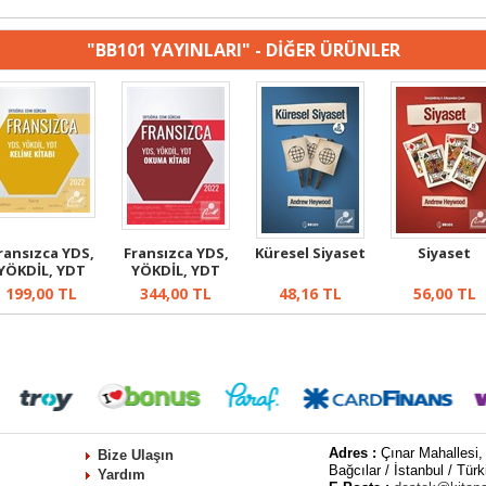
"BB101 YAYINLARI" - DİĞER ÜRÜNLER
ransızca YDS,
Fransızca YDS,
Küresel Siyaset
Siyaset
YÖKDİL, YDT
YÖKDİL, YDT
Kelime Kitabı
Okuma Kitabı
199,00
TL
344,00
TL
48,16
TL
56,00
TL
Adres :
Çınar Mahallesi,
Bize Ulaşın
Bağcılar / İstanbul / Türk
Yardım