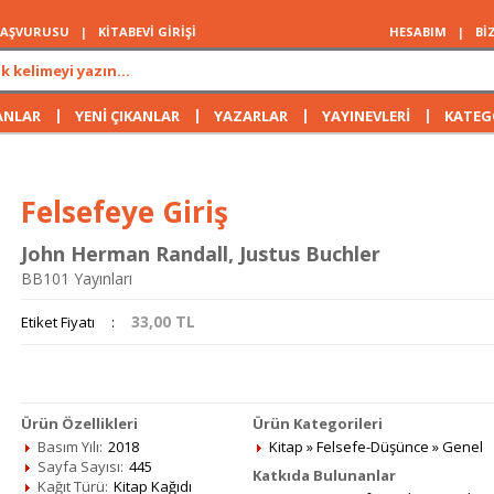
 BAŞVURUSU
|
KİTABEVİ GİRİŞİ
HESABIM
|
Bİ
|
|
|
|
ANLAR
YENİ ÇIKANLAR
YAZARLAR
YAYINEVLERİ
KATEG
Felsefeye Giriş
John Herman Randall
,
Justus Buchler
BB101 Yayınları
33,00
TL
Etiket Fiyatı
:
Ürün Özellikleri
Ürün Kategorileri
Basım Yılı:
2018
Kitap
»
Felsefe-Düşünce
»
Genel
Sayfa Sayısı:
445
Katkıda Bulunanlar
Kağıt Türü:
Kitap Kağıdı