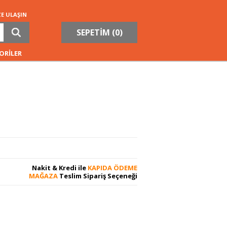
ZE ULAŞIN
SEPETİM (
0
)
ORİLER
Nakit & Kredi ile
KAPIDA ÖDEME
MAĞAZA
Teslim Sipariş Seçeneği