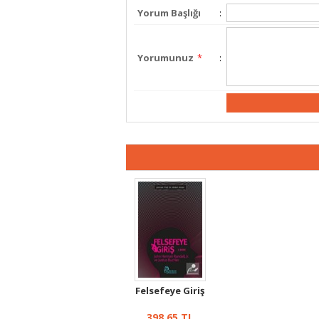
Yorum Başlığı
:
Yorumunuz
*
:
Felsefeye Giriş
398,65
TL