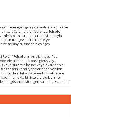
lsefi geleneğin geniş külliyatını tanıtmak ve
ir iştir. Columbia Üniversitesi felsefe
azılmış olan bu eser bu zor işi hakkıyla
lan'ın titiz çevirisi ile Türkçe'ye
 ve açıklayıcılığından hiçbir şey
Rolü" "Felsefenin Analitik İşlevi" ve
ümde ele alınan belli başlı görüş veya
rüş veya kuramın başarı veya eksiklerinin
filozofların kendi yapıtlarından yapılan
 bütün bunlardan daha da önemli olmak üzere
n kaçınmamakla birlikte ele aldıkları her
rdemini göstermekten geri kalmamaktadırlar."