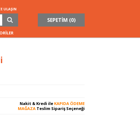
ZE ULAŞIN
SEPETİM (
0
)
ORİLER
i
Nakit & Kredi ile
KAPIDA ÖDEME
MAĞAZA
Teslim Sipariş Seçeneği