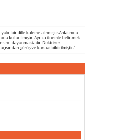
lın bir dille kaleme alınmıştır.Anlatımda
odu kullanılmıştır. Ayrıca önemle belirtmek
çesine dayanmaktadır. Doktriner
ısından görüş ve kanaat bildirilmiştir."