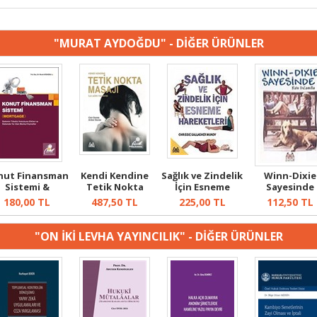
"MURAT AYDOĞDU" - DİĞER ÜRÜNLER
nut Finansman
Kendi Kendine
Sağlık ve Zindelik
Winn-Dixie
Sistemi &
Tetik Nokta
İçin Esneme
Sayesinde
rtgage / Sis...
Masajı ile Ağr...
Hareketle...
180,00
TL
487,50
TL
225,00
TL
112,50
TL
"ON İKİ LEVHA YAYINCILIK" - DİĞER ÜRÜNLER