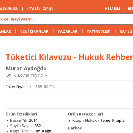
 BAŞVURUSU
|
KİTABEVİ GİRİŞİ
HESABIM
|
Bİ
|
|
|
|
ANLAR
YENİ ÇIKANLAR
YAZARLAR
YAYINEVLERİ
KATEG
Tüketici Kılavuzu - Hukuk Rehber
Murat Aydoğdu
On İki Levha Yayıncılık
335,00
TL
Etiket Fiyatı
:
Ürün Özellikleri
Ürün Kategorileri
Basım Yılı:
2014
Kitap
»
Hukuk
»
Temel Kitaplar
Sayfa Sayısı:
352
Barkod
Kağıt Türü:
1. Hm. Kağıt