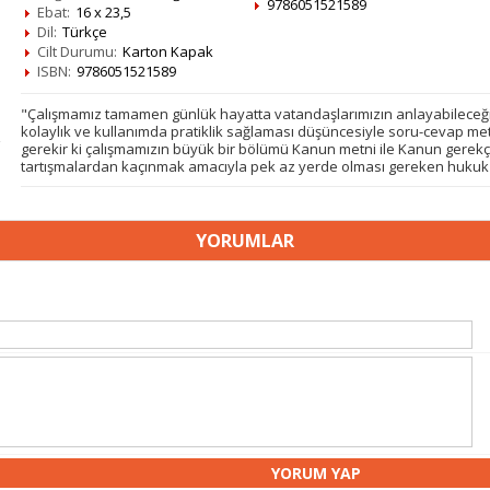
9786051521589
Ebat:
16 x 23,5
Dil:
Türkçe
Cilt Durumu:
Karton Kapak
ISBN:
9786051521589
"Çalışmamız tamamen günlük hayatta vatandaşlarımızın anlayabileceği ya
kolaylık ve kullanımda pratiklik sağlaması düşüncesiyle soru-cevap met
gerekir ki çalışmamızın büyük bir bölümü Kanun metni ile Kanun gerek
tartışmalardan kaçınmak amacıyla pek az yerde olması gereken hukuk aç
YORUMLAR