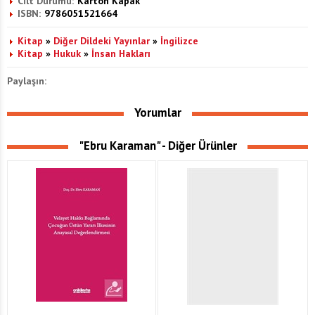
Cilt Durumu:
Karton Kapak
ISBN:
9786051521664
Kitap
»
Diğer Dildeki Yayınlar
»
İngilizce
Kitap
»
Hukuk
»
İnsan Hakları
Paylaşın:
Yorumlar
"Ebru Karaman" - Diğer Ürünler