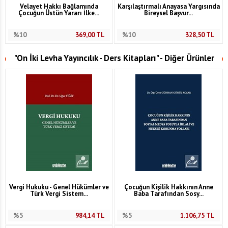
Velayet Hakkı Bağlamında
Karşılaştırmalı Anayasa Yargısında
Çocuğun Üstün Yararı İlke...
Bireysel Başvur...
%10
369,00
TL
%10
328,50
TL
"On İki Levha Yayıncılık - Ders Kitapları" - Diğer Ürünler
Vergi Hukuku - Genel Hükümler ve
Çocuğun Kişilik Hakkının Anne
Türk Vergi Sistem...
Baba Tarafından Sosy...
%5
984,14
TL
%5
1.106,75
TL