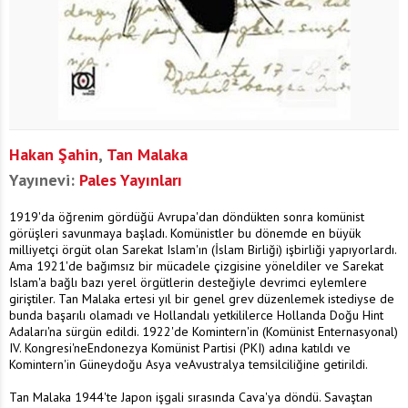
Hakan Şahin
,
Tan Malaka
Yayınevi:
Pales Yayınları
1919'da öğrenim gördüğü Avrupa'dan döndükten sonra komünist
görüşleri savunmaya başladı. Komünistler bu dönemde en büyük
milliyetçi örgüt olan Sarekat Islam'ın (İslam Birliği) işbirliği yapıyorlardı.
Ama 1921'de bağımsız bir mücadele çizgisine yöneldiler ve Sarekat
Islam'a bağlı bazı yerel örgütlerin desteğiyle devrimci eylemlere
giriştiler. Tan Malaka ertesi yıl bir genel grev düzenlemek istediyse de
bunda başarılı olamadı ve Hollandalı yetkililerce Hollanda Doğu Hint
Adaları'na sürgün edildi. 1922'de Komintern'in (Komünist Enternasyonal)
IV. Kongresi'neEndonezya Komünist Partisi (PKI) adına katıldı ve
Komintern'in Güneydoğu Asya veAvustralya temsilciliğine getirildi.
Tan Malaka 1944'te Japon işgali sırasında Cava'ya döndü. Savaştan