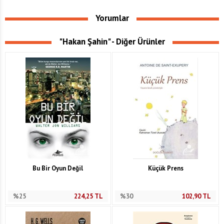
Yorumlar
"Hakan Şahin" - Diğer Ürünler
Bu Bir Oyun Değil
Küçük Prens
%25
224,25
TL
%30
102,90
TL