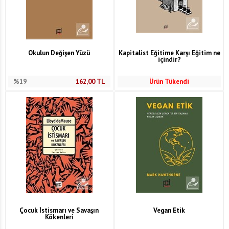
Okulun Değişen Yüzü
Kapitalist Eğitime Karşı Eğitim ne
içindir?
%19
162,00
TL
Ürün Tükendi
Çocuk İstismarı ve Savaşın
Vegan Etik
Kökenleri