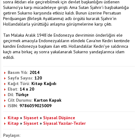
sonra iktidarı ele geçirebilmek için devlet başkanlığını üstlenen
Sukarno'ya karşı mücadeleye girişti. Ama Sutan Sjahrir'i başbakanlığa
getiren Sukarno karşısında etkisiz kaldı. Bunun üzerine Persatuan
Perdjuangan (Birleşik Ayaklanma) adlı örgütü kurarak Sjahrir'in
Hollandalılarla yürüttüğü anlaşma görüşmelerine karşı çıktı.
Tan Malaka Aralık 1948'de Endonezya devriminin önderliğini ele
geçirmek amacıyla Endonezyalıların elindeki Cava'nın Kediri kentinde
kandini Endonezya başkanı ilan etti. Hollandalılar Kediri'ye saldırınca
kaçtı ama birkaç ay sonra yakalanarak Sukarno yandaşlarınca idam
edildi.
Basım Yılı:
2014
Sayfa Sayısı:
120
Kağıt Türü:
Kitap Kağıdı
Ebat:
14 x 20
Dil:
Türkçe
Cilt Durumu:
Karton Kapak
ISBN:
9786059023009
Kitap
»
Siyaset
»
Siyasal Düşünce
Kitap
»
Siyaset
»
Siyasal Yazılar-Tezler
Paylaşın: