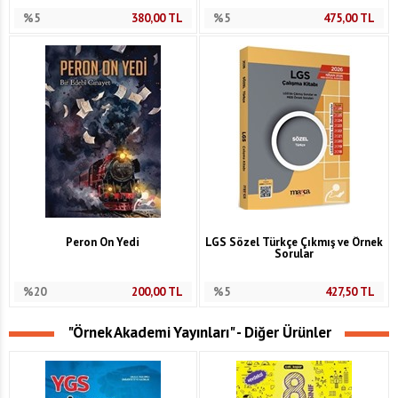
%5
380,00
TL
%5
475,00
TL
Peron On Yedi
LGS Sözel Türkçe Çıkmış ve Örnek
Sorular
%20
200,00
TL
%5
427,50
TL
"Örnek Akademi Yayınları" - Diğer Ürünler