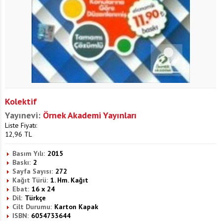
Kolektif
Yayınevi:
Örnek Akademi Yayınları
Liste Fiyatı:
12,96
TL
Basım Yılı:
2015
Baskı:
2
Sayfa Sayısı:
272
Kağıt Türü:
1. Hm. Kağıt
Ebat:
16 x 24
Dil:
Türkçe
Cilt Durumu:
Karton Kapak
ISBN:
6054733644