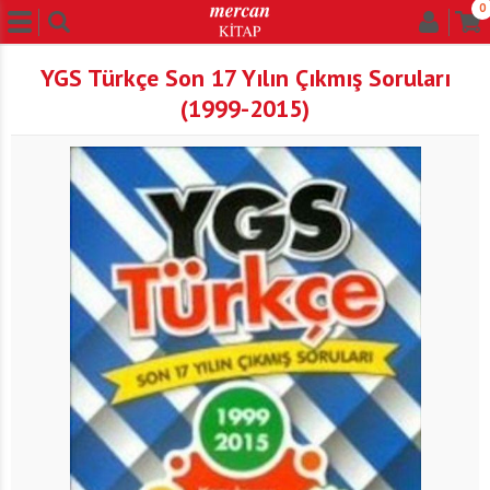
0
YGS Türkçe Son 17 Yılın Çıkmış Soruları
(1999-2015)