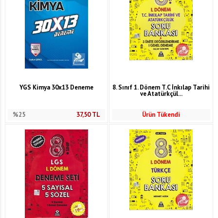
YGS Kimya 30x13 Deneme
8. Sınıf 1. Dönem T.C İnkılap Tarihi
ve Atatürkçül...
%25
37,50
TL
Ürün Tükendi