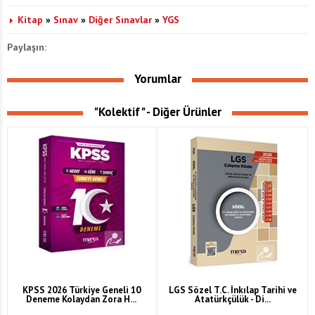
Kitap
»
Sınav
»
Diğer Sınavlar
»
YGS
Paylaşın:
Yorumlar
"Kolektif" - Diğer Ürünler
KPSS 2026 Türkiye Geneli 10
LGS Sözel T.C. İnkılap Tarihi ve
Deneme Kolaydan Zora H...
Atatürkçülük - Di...