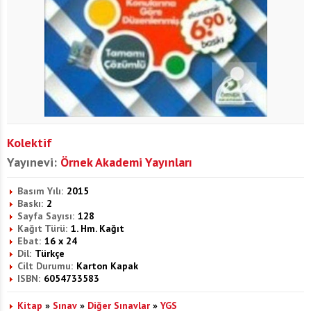
Kolektif
Yayınevi:
Örnek Akademi Yayınları
Basım Yılı:
2015
Baskı:
2
Sayfa Sayısı:
128
Kağıt Türü:
1. Hm. Kağıt
Ebat:
16 x 24
Dil:
Türkçe
Cilt Durumu:
Karton Kapak
ISBN:
6054733583
Kitap
»
Sınav
»
Diğer Sınavlar
»
YGS