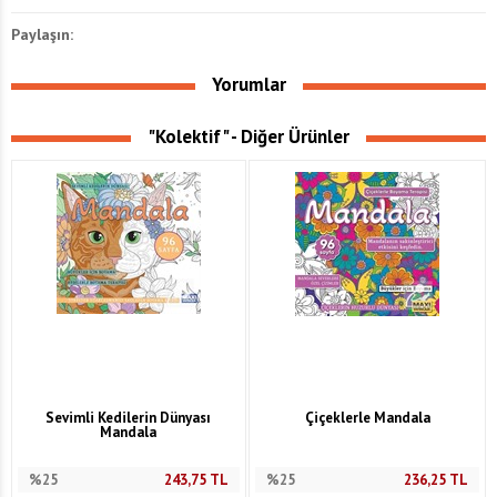
Paylaşın:
Yorumlar
"Kolektif" - Diğer Ürünler
Sevimli Kedilerin Dünyası
Çiçeklerle Mandala
Mandala
%25
243,75
TL
%25
236,25
TL