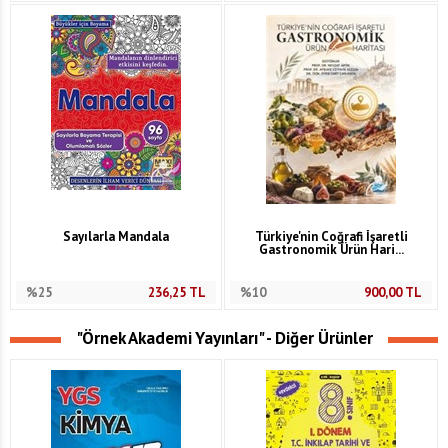
Sayılarla Mandala
Türkiye'nin Coğrafi İşaretli
Gastronomik Ürün Hari...
%25
236,25
TL
%10
900,00
TL
"Örnek Akademi Yayınları" - Diğer Ürünler