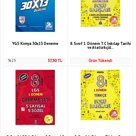
YGS Kimya 30x13 Deneme
8. Sınıf 1. Dönem T.C İnkılap Tarihi
ve Atatürkçül...
%25
37,50
TL
Ürün Tükendi