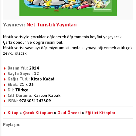
Yayınevi:
Net Turistik Yayınları
Mıstık serisiyle çocuklar eğlenerek öğrenmenin keyfini yaşayacak.
Çarkı döndür ve doğru resmi bul.
Mıstık serisi-saymayı öğreniyorum kitabıyla saymayı öğrenmek artık çok
zevkli olacak.
Basım Yılı:
2014
Sayfa Sayısı:
12
Kağıt Türü:
Kitap Kağıdı
Ebat:
21 x 23
Dil:
Türkçe
Cilt Durumu:
Karton Kapak
ISBN:
9786051242309
Kitap
»
Çocuk Kitapları
»
Okul Öncesi
»
Eğitici Kitaplar
Paylaşın: