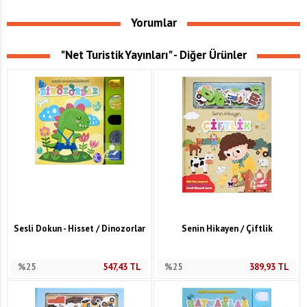
Yorumlar
"Net Turistik Yayınları" - Diğer Ürünler
Sesli Dokun - Hisset / Dinozorlar
Senin Hikayen / Çiftlik
%25
547,43
TL
%25
389,93
TL