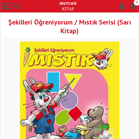
0
Şekilleri Öğreniyorum / Mıstık Serisi (Sarı
Kitap)