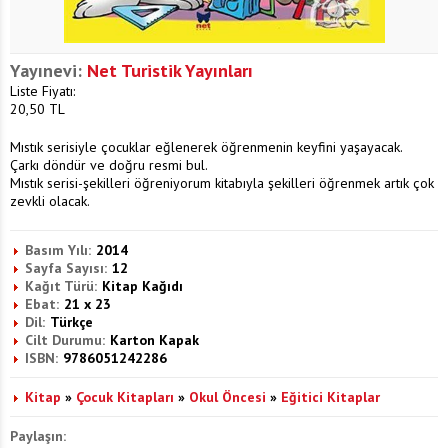
Yayınevi:
Net Turistik Yayınları
Liste Fiyatı:
20,50
TL
Mıstık serisiyle çocuklar eğlenerek öğrenmenin keyfini yaşayacak.
Çarkı döndür ve doğru resmi bul.
Mıstık serisi-şekilleri öğreniyorum kitabıyla şekilleri öğrenmek artık çok
zevkli olacak.
Basım Yılı:
2014
Sayfa Sayısı:
12
Kağıt Türü:
Kitap Kağıdı
Ebat:
21 x 23
Dil:
Türkçe
Cilt Durumu:
Karton Kapak
ISBN:
9786051242286
Kitap
»
Çocuk Kitapları
»
Okul Öncesi
»
Eğitici Kitaplar
Paylaşın: