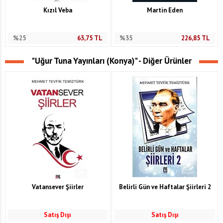
Kızıl Veba
Martin Eden
%25
63,75
TL
%35
226,85
TL
"Uğur Tuna Yayınları (Konya)" - Diğer Ürünler
Vatansever Şiirler
Belirli Gün ve Haftalar Şiirleri 2
Satış Dışı
Satış Dışı