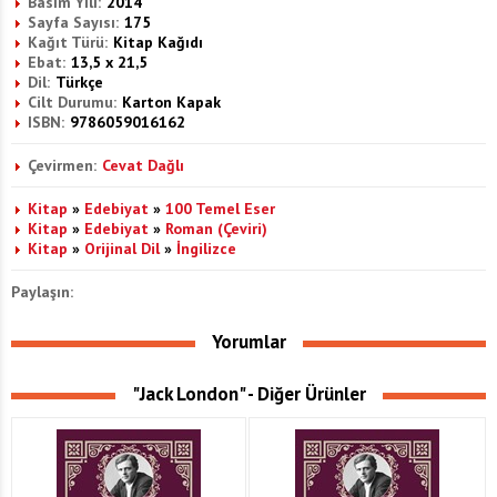
Basım Yılı:
2014
Sayfa Sayısı:
175
Kağıt Türü:
Kitap Kağıdı
Ebat:
13,5 x 21,5
Dil:
Türkçe
Cilt Durumu:
Karton Kapak
ISBN:
9786059016162
Çevirmen:
Cevat Dağlı
Kitap
»
Edebiyat
»
100 Temel Eser
Kitap
»
Edebiyat
»
Roman (Çeviri)
Kitap
»
Orijinal Dil
»
İngilizce
Paylaşın:
Yorumlar
"Jack London" - Diğer Ürünler