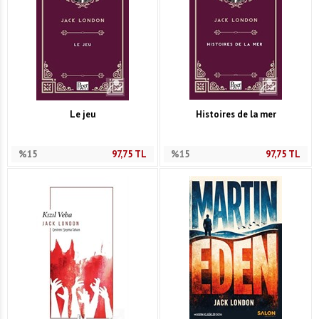
Le jeu
Histoires de la mer
%15
97,75
TL
%15
97,75
TL