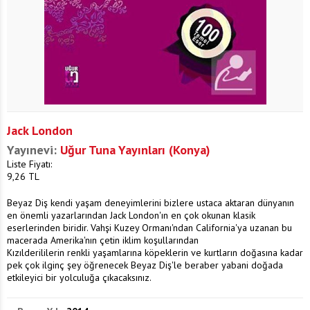
Jack London
Yayınevi:
Uğur Tuna Yayınları (Konya)
Liste Fiyatı:
9,26
TL
Beyaz Diş kendi yaşam deneyimlerini bizlere ustaca aktaran dünyanın
en önemli yazarlarından Jack London'ın en çok okunan klasik
eserlerinden biridir. Vahşi Kuzey Ormanı'ndan California'ya uzanan bu
macerada Amerika'nın çetin iklim koşullarından
Kızılderililerin renkli yaşamlarına köpeklerin ve kurtların doğasına kadar
pek çok ilginç şey öğrenecek Beyaz Diş'le beraber yabani doğada
etkileyici bir yolculuğa çıkacaksınız.