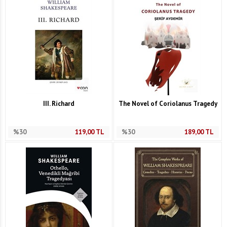
III. Richard
The Novel of Coriolanus Tragedy
%30
119,00
TL
%30
189,00
TL