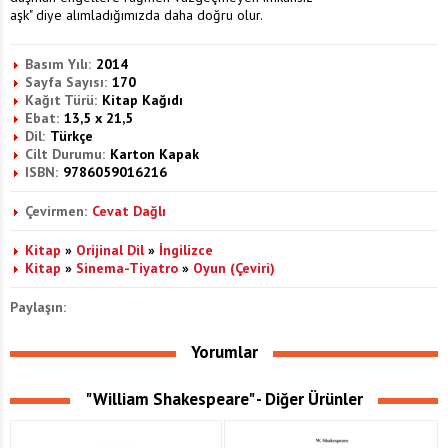
aşk" diye alımladığımızda daha doğru olur.
Basım Yılı:
2014
Sayfa Sayısı:
170
Kağıt Türü:
Kitap Kağıdı
Ebat:
13,5 x 21,5
Dil:
Türkçe
Cilt Durumu:
Karton Kapak
ISBN:
9786059016216
Çevirmen:
Cevat Dağlı
Kitap
»
Orijinal Dil
»
İngilizce
Kitap
»
Sinema-Tiyatro
»
Oyun (Çeviri)
Paylaşın:
Yorumlar
"William Shakespeare" - Diğer Ürünler