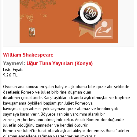
William Shakespeare
Yayınevi:
Uğur Tuna Yayınları (Konya)
Liste Fiyatı:
9,26
TL
Oyunun ana konusu en yalın haliyle aşk ölümü bile göze alır şeklinde
özetlenir. Romeo ve Juliet birbirine düşman olan
iki ailenin çocuklarıdır. Karşılaştıkları ilk anda aşık olmuşlar ve böylece
kavuşamama öyküleri başlamıştır. Juliet Romeo'ya
kavuşmak için ailesini yok saymayı göze alamaz ve kendini yok
saymaya karar verir. Böylece rahibin yardımını alarak bir
zehir içer; herkes onu ölmüş bilecektir. Ancak Romeo döndüğünde
Julıet'in öldüğünü zanneder ve kendini öldürür.
Romeo ve Juliet'te basit olarak aşk anlatılıyor denemez. Bunu " aileleri
düşman engellere rağmen vazgeçmeyen imkansız