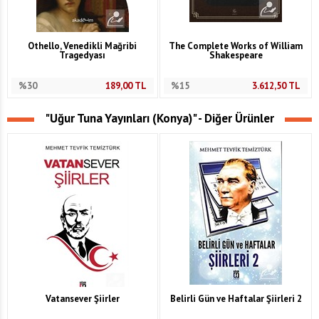
Othello, Venedikli Mağribi
The Complete Works of William
Tragedyası
Shakespeare
%30
189,00
TL
%15
3.612,50
TL
"Uğur Tuna Yayınları (Konya)" - Diğer Ürünler
Vatansever Şiirler
Belirli Gün ve Haftalar Şiirleri 2