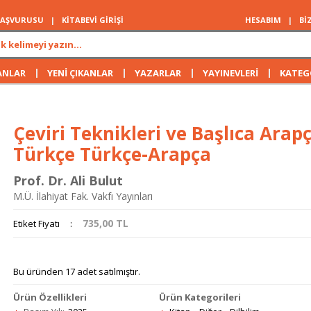
 BAŞVURUSU
|
KİTABEVİ GİRİŞİ
HESABIM
|
Bİ
|
|
|
|
ANLAR
YENİ ÇIKANLAR
YAZARLAR
YAYINEVLERİ
KATEG
Çeviri Teknikleri ve Başlıca Arap
Türkçe Türkçe-Arapça
Prof. Dr. Ali Bulut
M.Ü. İlahiyat Fak. Vakfı Yayınları
735,00
TL
Etiket Fiyatı
:
Bu üründen 17 adet satılmıştır.
Ürün Özellikleri
Ürün Kategorileri