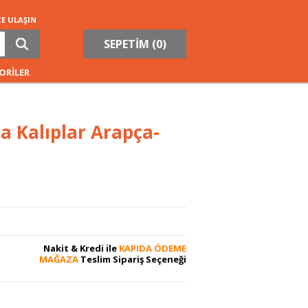
ZE ULAŞIN
SEPETİM (
0
)
ORİLER
ça Kalıplar Arapça-
Nakit & Kredi ile
KAPIDA ÖDEME
MAĞAZA
Teslim Sipariş Seçeneği