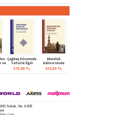
den
Çağdaş Dönemde
Memlük
r ve
Tefsirle İlgili
Kahire'sinde
Yöntem Ar...
Hanefî Alimler ve
375,00
TL
412,50
TL
Ha...
 843 Sokak, No: 6-8/B
iye
aloku.com