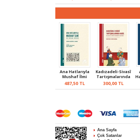
Klas...
Ana Hatlarıyla
Kadızadeli-Sivasî
Mushaf İlmi
Tartışmalarında
Ha
Hadis ...
487,50
TL
300,00
TL
Ana Sayfa
Çok Satanlar