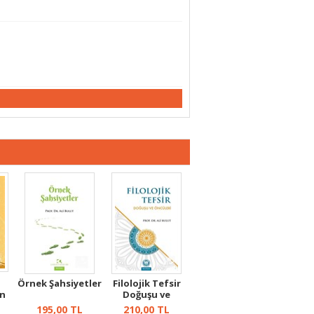
Örnek Şahsiyetler
Filolojik Tefsir
en
Doğuşu ve
Öncüleri
195,00
TL
210,00
TL