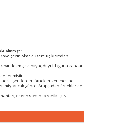
e alınmıştır.
pçaya çeviri olmak üzere üç kısımdan
 çeviride en çok ihtiyaç duyulduğuna kanaat
edeflenmiştir.
adis-i şeriflerden örnekler verilmesine
 verilmiş, ancak güncel Arapçadan örnekler de
ahtarı, eserin sonunda verilmiştir.