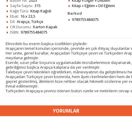
Basım Yılı:
2025
Kitap
»
Diğer
»
Dilbilim
Sayfa Sayısı:
315
Kitap
»
Eğitim
»
Dil Eğitimi
Kağıt Türü:
Kitap Kağıdı
Barkod
Ebat:
16 x 23,5
9789755484075
Dil:
Arapça, Türkçe
Cilt Durumu:
Karton Kapak
ISBN:
9789755484075
Elinizdeki bu eserin başlıca özellikleri şöyledir:
Arapçanın temel konuları içerisinde, çeviride en çok ihtiyaç duyulanlar el
Her ünite, genel kurallar, Arapçadan Türkçeye çeviri ve Türkçeden Ara
meydana gelmiştir.
Eserde, uzun yıllar boyunca uygulamadaki tecrübelerimize dayanarak,
getirdiğimiz başlıca Arapça kalıplara da yer verilmiştir.
Talebeye çeviri teknikleri öğretilirken, mâneviyatının da geliştirilmesi h
Arapçadan Türkçeye çeviri kısmında, hem âyet-i kerîmelerden hem de h
gayret gösterilmiş, âlimlerin bize rehber olacak hikmetli sözlerine yer
ihmal edilmemiştir.
Türkçeden Arapçaya çevirisi istenen bütün cümle ve metinlerin cevap an
YORUMLAR