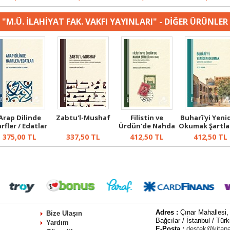
"M.Ü. İLAHİYAT FAK. VAKFI YAYINLARI" - DİĞER ÜRÜNLER
Arap Dilinde
Zabtu'l-Mushaf
Filistin ve
Buharî'yi Yeni
rfler / Edatlar
Ürdün'de Nahda
Okumak Şartla
Süreci (1831-...
Asil...
375,00
TL
337,50
TL
412,50
TL
412,50
TL
Adres :
Çınar Mahallesi,
Bize Ulaşın
Bağcılar / İstanbul / Türk
Yardım
E-Posta :
destek@kitap