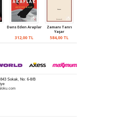
Dans Eden Araplar
Zamanı Tanrı
Yaşar
312,00
TL
584,00
TL
 843 Sokak, No: 6-8/B
iye
aloku.com