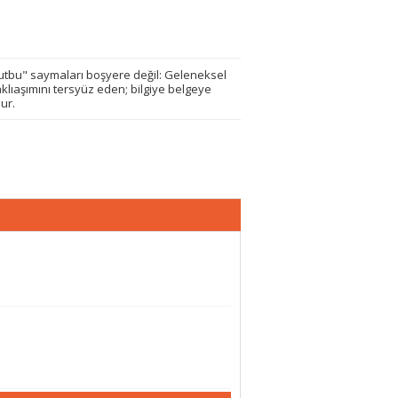
n kutbu" saymaları boşyere değil: Geleneksel
yaklıaşımını tersyüz eden; bilgiye belgeye
ur.