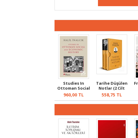
Studies In
Tarihe Düşülen
F
Ottoman Social
Notlar (2 Cilt
And Economic H...
Kutulu)
960,00
TL
558,75
TL