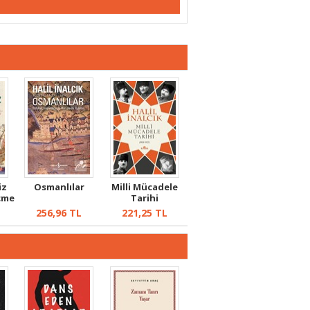
iz
Osmanlılar
Milli Mücadele
çme
Tarihi
256,96
TL
221,25
TL