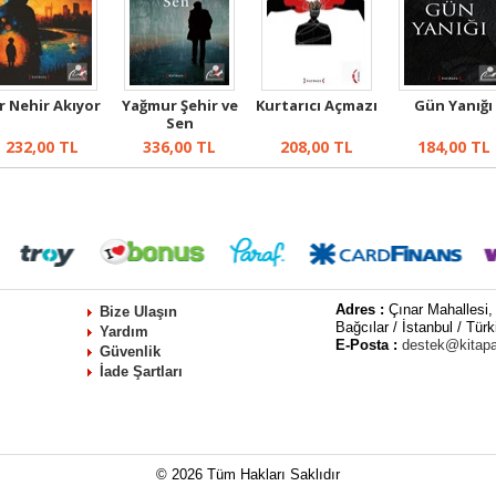
r Nehir Akıyor
Yağmur Şehir ve
Kurtarıcı Açmazı
Gün Yanığı
Sen
232,00
TL
336,00
TL
208,00
TL
184,00
TL
Adres :
Çınar Mahallesi,
Bize Ulaşın
Bağcılar / İstanbul / Türk
Yardım
E-Posta :
destek@kitap
Güvenlik
İade Şartları
© 2026 Tüm Hakları Saklıdır