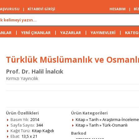
 BAŞVURUSU
|
KİTABEVİ GİRİŞİ
HESABIM
|
Bİ
|
|
|
|
ANLAR
YENİ ÇIKANLAR
YAZARLAR
YAYINEVLERİ
KATEG
Türklük Müslümanlık ve Osmanlı M
Prof. Dr. Halil İnalcık
Kırmızı Yayıncılık
Ürün Özellikleri
Ürün Kategorileri
Basım Yılı:
2014
Kitap
»
Tarih
»
Araştırma-İnceleme
Sayfa Sayısı:
344
Kitap
»
Tarih
»
Türk-Osmanlı
Kağıt Türü:
Kitap Kağıdı
Barkod
Ebat:
13,5 x 21