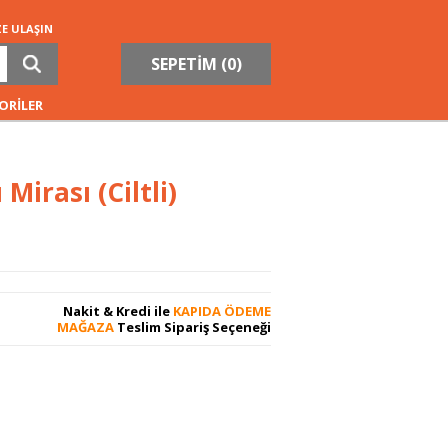
ZE ULAŞIN
SEPETİM (
0
)
ORİLER
irası (Ciltli)
Nakit & Kredi ile
KAPIDA ÖDEME
MAĞAZA
Teslim Sipariş Seçeneği