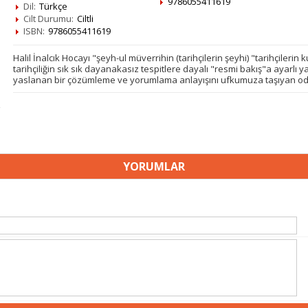
9786055411619
Dil:
Türkçe
Cilt Durumu:
Ciltli
ISBN:
9786055411619
Halil İnalcık Hocayı "şeyh-ul müverrihin (tarihçilerin şeyhi) "tarihçileri
tarihçiliğin sık sık dayanakasız tespitlere dayalı "resmi bakış"a ayarlı 
yaslanan bir çözümleme ve yorumlama anlayışını ufkumuza taşıyan od
YORUMLAR