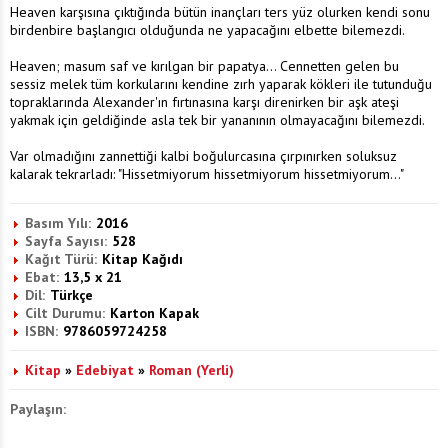
Heaven karşısına çıktığında bütün inançları ters yüz olurken kendi sonu
birdenbire başlangıcı olduğunda ne yapacağını elbette bilemezdi.
Heaven; masum saf ve kırılgan bir papatya... Cennetten gelen bu
sessiz melek tüm korkularını kendine zırh yaparak kökleri ile tutunduğu
topraklarında Alexander'ın fırtınasına karşı direnirken bir aşk ateşi
yakmak için geldiğinde asla tek bir yananının olmayacağını bilemezdi.
Var olmadığını zannettiği kalbi boğulurcasına çırpınırken soluksuz
kalarak tekrarladı: "Hissetmiyorum hissetmiyorum hissetmiyorum..."
Basım Yılı:
2016
Sayfa Sayısı:
528
Kağıt Türü:
Kitap Kağıdı
Ebat:
13,5 x 21
Dil:
Türkçe
Cilt Durumu:
Karton Kapak
ISBN:
9786059724258
Kitap
»
Edebiyat
»
Roman (Yerli)
Paylaşın: