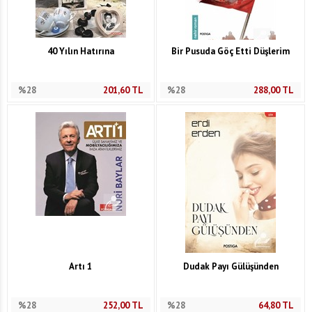
40 Yılın Hatırına
Bir Pusuda Göç Etti Düşlerim
%28
201,60
TL
%28
288,00
TL
Artı 1
Dudak Payı Gülüşünden
%28
252,00
TL
%28
64,80
TL