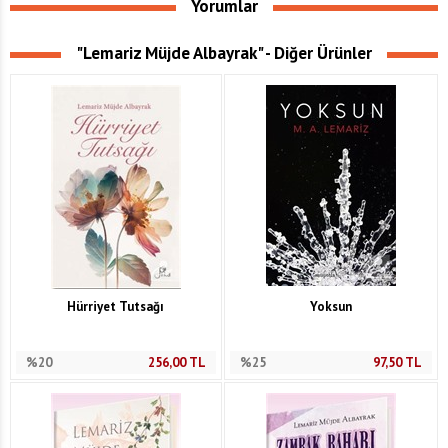
Yorumlar
"Lemariz Müjde Albayrak" - Diğer Ürünler
Hürriyet Tutsağı
Yoksun
%20
256,00
TL
%25
97,50
TL