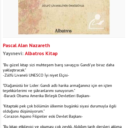
Pascal Alan Nazareth
Yayınevi:
Albatros Kitap
"Bu güzel kitap sizi muhteşem barış savaşçısı Gandi'ye biraz daha
yaklaştıracak."
-Zülfü Livaneli UNESCO İyi niyet Elçisi-
"Olağanüstü bir Lider: Gandi adlı harika armağanınız için en içten
teşekkürlerimi ve şükranlarımı sunuyorum."
-Barack Obama Amerika Birleşik Devletleri Başkanı-
"Kitaptaki pek çok bölümün ülkemin bugünkü siyasi durumuyla ilgili
olduğunu düşünüyorum."
-Corazon Aquino Filipinler eski Devlet Başkanı-
"Bu kitap etkileyici ve okuması çok zevkli. Aldığım tarih dersleri aklıma