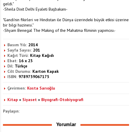
geldi."
-Sheila Dixit Delhi Eyaleti Başbakanı-
"Gandi'nin fikirleri ve Hindistan ile Dünya üzerindeki büyük etkisi üzerine
bir bilgi hazinesi."
-Shyam Benegal The Making of the Mahatma filminin yapımcısı.-
Basım Yılı:
2014
Sayfa Sayısı:
201
Kağıt Türü:
Kitap Kağıdı
Ebat:
16 x 23
Dil:
Türkçe
Cilt Durumu:
Karton Kapak
ISBN:
9789759067175
Çevirmen:
Kosta Sarıoğlu
Kitap
»
Siyaset
»
Biyografi-Otobiyografi
Paylaşın:
Yorumlar