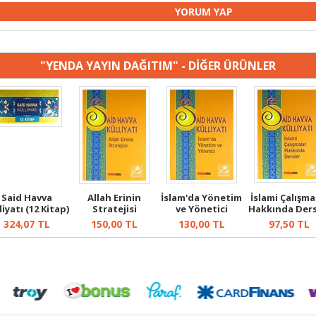
"YENDA YAYIN DAĞITIM" - DİĞER ÜRÜNLER
Said Havva
Allah Erinin
İslam'da Yönetim
İslami Çalışma
liyatı (12 Kitap)
Stratejisi
ve Yönetici
Hakkında Ders
324,07
TL
150,00
TL
130,00
TL
97,50
TL