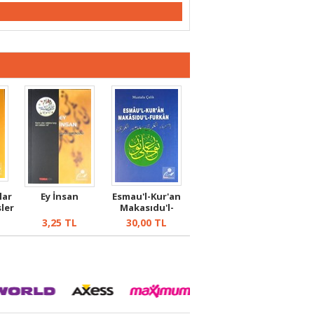
lar
Ey İnsan
Esmau'l-Kur'an
ler
Makasıdu'l-
Furkan
3,25
TL
30,00
TL