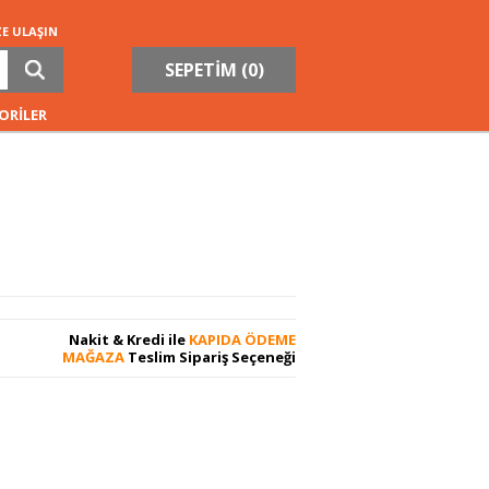
ZE ULAŞIN
SEPETİM (
0
)
ORİLER
Nakit & Kredi ile
KAPIDA ÖDEME
MAĞAZA
Teslim Sipariş Seçeneği