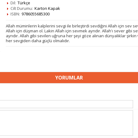
Dil:
Türkçe
Cilt Durumu:
Karton Kapak
ISBN:
9786055685300
Allah müminlerin kalplerini sevgi ile birleştirdi sevdiğini Allah için sev s
Allah için düşman ol. Lakin Allah için sevmek ayrıdır. Allah'ı sever gibi se
ayrıdır. Allah gibi sevilen uğruna her şeyi göze alınan dünyalıklar şirkin 
her sevgiden daha güçlü olmalıdır.
YORUMLAR