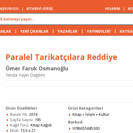
 BAŞVURUSU
|
KİTABEVİ GİRİŞİ
HESABIM
|
Bİ
|
|
|
|
ANLAR
YENİ ÇIKANLAR
YAZARLAR
YAYINEVLERİ
KATEG
Paralel Tarikatçılara Reddiye
Ömer Faruk Osmanoğlu
Yenda Yayın Dağıtım
Ürün Özellikleri
Ürün Kategorileri
Basım Yılı:
2014
Kitap
»
İslam
»
Kültür
Sayfa Sayısı:
195
Barkod
Kağıt Türü:
Kitap Kağıdı
9786055685300
Ebat:
13,5 x 21