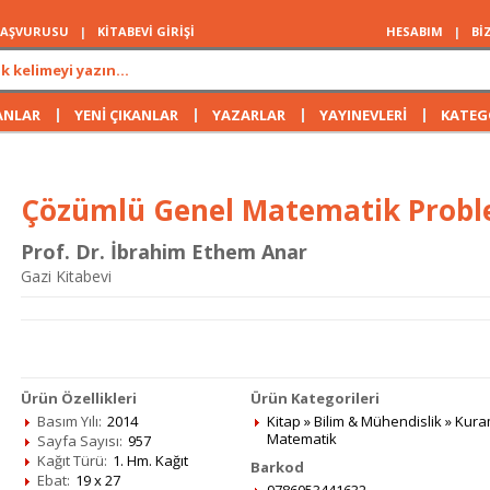
 BAŞVURUSU
|
KİTABEVİ GİRİŞİ
HESABIM
|
Bİ
|
|
|
|
ANLAR
YENİ ÇIKANLAR
YAZARLAR
YAYINEVLERİ
KATEG
Çözümlü Genel Matematik Proble
Prof. Dr. İbrahim Ethem Anar
Gazi Kitabevi
Ürün Özellikleri
Ürün Kategorileri
Basım Yılı:
2014
Kitap
»
Bilim & Mühendislik
»
Kuram
Matematik
Sayfa Sayısı:
957
Kağıt Türü:
1. Hm. Kağıt
Barkod
Ebat:
19 x 27