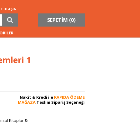
ZE ULAŞIN
SEPETİM (
0
)
ORİLER
mleri 1
Nakit & Kredi ile
KAPIDA ÖDEME
MAĞAZA
Teslim Sipariş Seçeneği
sal Kitaplar &