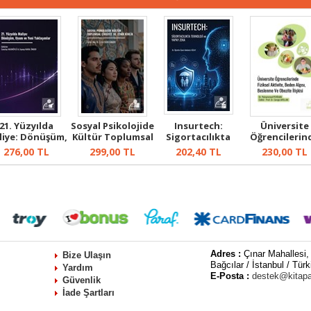
21. Yüzyılda
Sosyal Psikolojide
Insurtech:
Üniversite
liye: Dönüşüm,
Kültür Toplumsal
Sigortacılıkta
Öğrencilerin
Uyum ve Ye...
Cins...
Teknoloji ve Y...
Fiziksel Aktiv.
276,00
TL
299,00
TL
202,40
TL
230,00
TL
Adres :
Çınar Mahallesi,
Bize Ulaşın
Bağcılar / İstanbul / Türk
Yardım
E-Posta :
destek@kitap
Güvenlik
İade Şartları