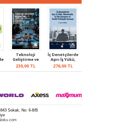
Teknoloji
İç Denetçilerde
de
Geliştirme ve
Aşırı İş Yükü,
..
Yönetimi
Tükenmişl...
230,00
TL
276,00
TL
 843 Sokak, No: 6-8/B
iye
aloku.com