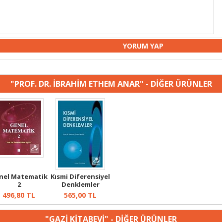
"PROF. DR. İBRAHİM ETHEM ANAR" - DİĞER ÜRÜNLER
nel Matematik
Kısmi Diferensiyel
2
Denklemler
496,80
TL
565,00
TL
"GAZİ KİTABEVİ" - DİĞER ÜRÜNLER