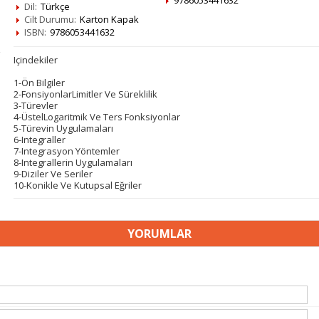
9786053441632
Dil:
Türkçe
Cilt Durumu:
Karton Kapak
ISBN:
9786053441632
Içindekiler
1-Ön Bilgiler
2-FonsiyonlarLimitler Ve Süreklilik
3-Türevler
4-ÜstelLogaritmik Ve Ters Fonksiyonlar
5-Türevin Uygulamaları
6-Integraller
7-Integrasyon Yöntemler
8-Integrallerin Uygulamaları
9-Diziler Ve Seriler
10-Konikle Ve Kutupsal Eğriler
YORUMLAR