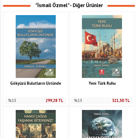
"İsmail Özmel" - Diğer Ürünler
Gökyüzü Bulutların Üstünde
Yeni Türk Ruhu
%13
299,28
TL
%15
321,30
TL