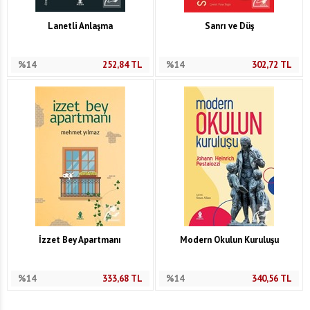
Lanetli Anlaşma
Sanrı ve Düş
%14
252,84
TL
%14
302,72
TL
İzzet Bey Apartmanı
Modern Okulun Kuruluşu
%14
333,68
TL
%14
340,56
TL