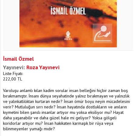
İsmail Özmel
Yayınevi:
Roza Yayınevi
Liste Fiyatı:
222,00
TL
Varoluşu anlamlı kılan kadim sorular insan belleğini hiçbir zaman boş
bırakmamıştır. İnsanı dünya seyahatinde yalnız bırakmayan ve yalnızlık
ve yalınkatlılıktan kurtaran nedir? İnsan ömür boyu neyin mücadelesini
verir? Mutluluğun sırrı nedir? İnsan hayatında dostlukların ve anıların
kıymetini bilen şanslı insanlar artıyor mu yoksa eksiliyor mu? Hayat
daha yaşanabilir ve daha güzel hale mi geliyor? Yoksa gölgeli
koridorlar artıyor mu? İnsan hakikaten karmaşık bir rüya veya
bilinmeyenler yumağı mıdır?