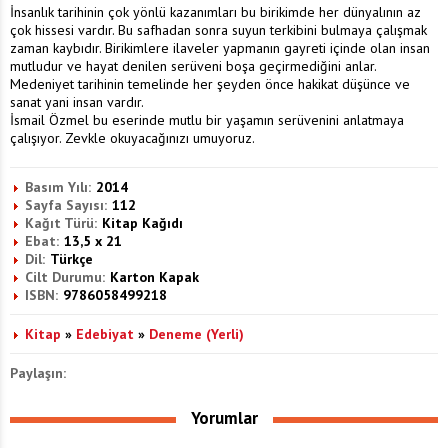
İnsanlık tarihinin çok yönlü kazanımları bu birikimde her dünyalının az
çok hissesi vardır. Bu safhadan sonra suyun terkibini bulmaya çalışmak
zaman kaybıdır. Birikimlere ilaveler yapmanın gayreti içinde olan insan
mutludur ve hayat denilen serüveni boşa geçirmediğini anlar.
Medeniyet tarihinin temelinde her şeyden önce hakikat düşünce ve
sanat yani insan vardır.
İsmail Özmel bu eserinde mutlu bir yaşamın serüvenini anlatmaya
çalışıyor. Zevkle okuyacağınızı umuyoruz.
Basım Yılı:
2014
Sayfa Sayısı:
112
Kağıt Türü:
Kitap Kağıdı
Ebat:
13,5 x 21
Dil:
Türkçe
Cilt Durumu:
Karton Kapak
ISBN:
9786058499218
Kitap
»
Edebiyat
»
Deneme (Yerli)
Paylaşın:
Yorumlar