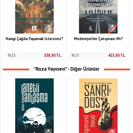
Hangi Çağda Yaşamak İstersiniz?
Medeniyetler Çatışması Mı?
%15
338,30
TL
%15
423,30
TL
"Roza Yayınevi" - Diğer Ürünler