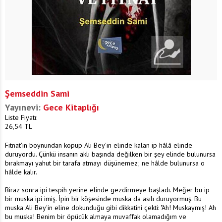
Şemseddin Sami
Yayınevi:
Gece Kitaplığı
Liste Fiyatı:
26,54
TL
Fitnat'ın boynundan kopup Ali Bey'in elinde kalan ip hâlâ elinde
duruyordu. Çünkü insanın aklı başında değilken bir şey elinde bulunursa
bırakmayı yahut bir tarafa atmayı düşünemez; ne hâlde bulunursa o
hâlde kalır.
Biraz sonra ipi tespih yerine elinde gezdirmeye başladı. Meğer bu ip
bir muska ipi imiş. İpin bir köşesinde muska da asılı duruyormuş. Bu
muska Ali Bey'in eline dokunduğu gibi dikkatini çekti: "Ah! Muskaymış! Ah
bu muska! Benim bir öpücük almaya muvaffak olamadığım ve