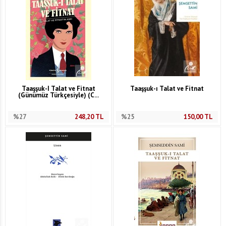
Taaşşuk-I Talat ve Fitnat
Taaşşuk-ı Talat ve Fitnat
(Günümüz Türkçesiyle) (C...
%27
248,20
TL
%25
150,00
TL