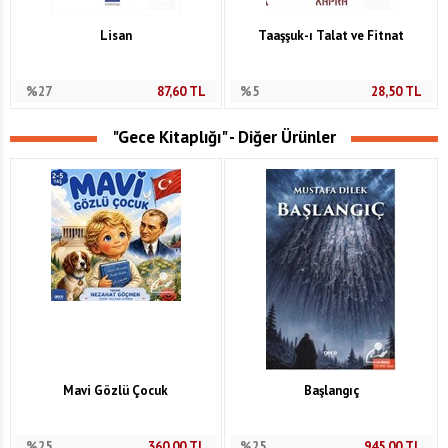
Lisan
Taaşşuk-ı Talat ve Fitnat
%27
87,60
TL
%5
28,50
TL
"Gece Kitaplığı" - Diğer Ürünler
Mavi Gözlü Çocuk
Başlangıç
%25
360,00
TL
%25
945,00
TL