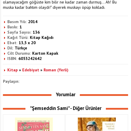
olamayacağım göğüste kim bilir ne kadar zaman durmuş... Ah! Bu
muska kadar bahtım olaydı!" diyerek muskayı öpüp kokladı.
Basım Yılı:
2014
Baskı:
1
Sayfa Sayısı:
136
Kağıt Türü:
Kitap Kağıdı
Ebat:
13,5 x 20
Dil:
Türkçe
Cilt Durumu:
Karton Kapak
ISBN:
6053242642
Kitap
»
Edebiyat
»
Roman (Yerli)
Paylaşın:
Yorumlar
"Şemseddin Sami" - Diğer Ürünler