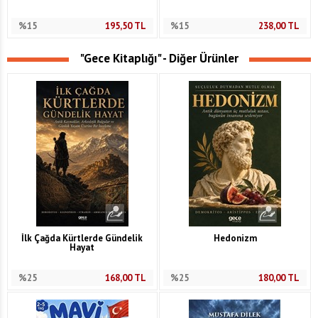
%15
195,50
TL
%15
238,00
TL
"Gece Kitaplığı" - Diğer Ürünler
İlk Çağda Kürtlerde Gündelik
Hedonizm
Hayat
%25
168,00
TL
%25
180,00
TL