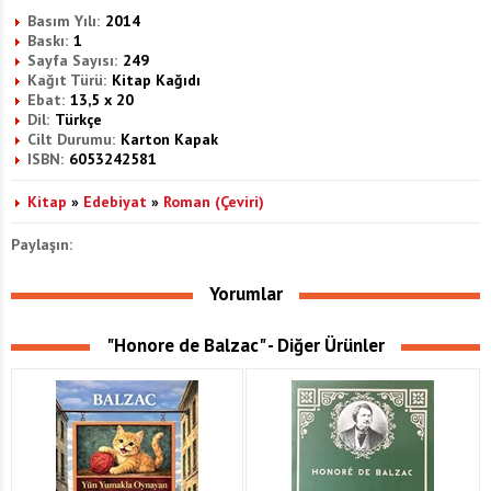
Basım Yılı:
2014
Baskı:
1
Sayfa Sayısı:
249
Kağıt Türü:
Kitap Kağıdı
Ebat:
13,5 x 20
Dil:
Türkçe
Cilt Durumu:
Karton Kapak
ISBN:
6053242581
Kitap
»
Edebiyat
»
Roman (Çeviri)
Paylaşın:
Yorumlar
"Honore de Balzac" - Diğer Ürünler