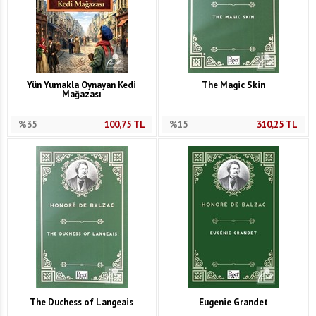
Yün Yumakla Oynayan Kedi
The Magic Skin
Mağazası
%35
100,75
TL
%15
310,25
TL
The Duchess of Langeais
Eugenie Grandet