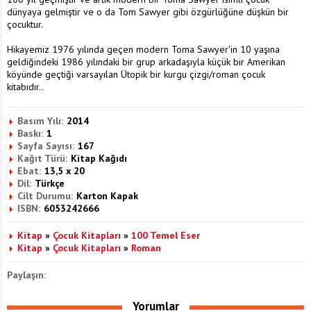
dünyaya gelmiştir ve o da Tom Sawyer gibi özgürlüğüne düşkün bir
çocuktur.
Hikayemiz 1976 yılında geçen modern Toma Sawyer'in 10 yaşına
geldiğindeki 1986 yılındaki bir grup arkadaşıyla küçük bir Amerikan
köyünde geçtiği varsayılan Ütopik bir kurgu çizgi/roman çocuk
kitabıdır..
Basım Yılı:
2014
Baskı:
1
Sayfa Sayısı:
167
Kağıt Türü:
Kitap Kağıdı
Ebat:
13,5 x 20
Dil:
Türkçe
Cilt Durumu:
Karton Kapak
ISBN:
6053242666
Kitap
»
Çocuk Kitapları
»
100 Temel Eser
Kitap
»
Çocuk Kitapları
»
Roman
Paylaşın:
Yorumlar