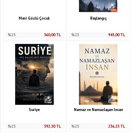
Mavi Gözlü Çocuk
Başlangıç
%25
360,00
TL
%25
945,00
TL
Suriye
Namaz ve Namazlaşan İnsan
%25
592,50
TL
%25
236,25
TL