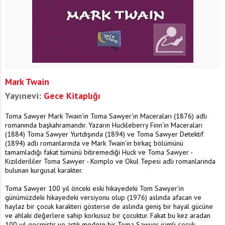
Mark Twain
Yayınevi:
Gece Kitaplığı
Toma Sawyer Mark Twain'in Toma Sawyer'ın Maceraları (1876) adlı
romanında başkahramandır. Yazarın Huckleberry Finn'in Maceraları
(1884) Toma Sawyer Yurtdışında (1894) ve Toma Sawyer Detektif
(1894) adlı romanlarında ve Mark Twain'in birkaç bölümünü
tamamladığı fakat tümünü bitiremediği Huck ve Toma Sawyer -
Kızılderililer Toma Sawyer - Komplo ve Okul Tepesi adlı romanlarında
bulunan kurgusal karakter.
Toma Sawyer 100 yıl önceki eski hikayedeki Tom Sawyer'in
günümüzdeki hikayedeki versiyonu olup (1976) aslında afacan ve
haylaz bir çocuk karakteri gösterse de aslında geniş bir hayal gücüne
ve ahlaki değerlere sahip korkusuz bir çocuktur. Fakat bu kez aradan
100 yıl geçmiştir ve artık modern bir Toma Sawyer isimli çocuk