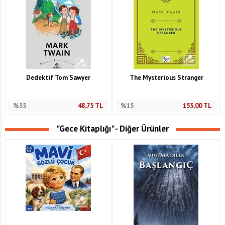
Dedektif Tom Sawyer
The Mysterious Stranger
%35
48,75
TL
%15
153,00
TL
"Gece Kitaplığı" - Diğer Ürünler