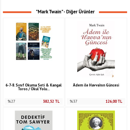
"Mark Twain" - Diğer Ürünler
6-7-8. Sınıf Okuma Seti & Kangal
Âdem ile Havva'nın Güncesi
Toros / Okul Yolu...
%27
382,52
TL
%37
126,00
TL