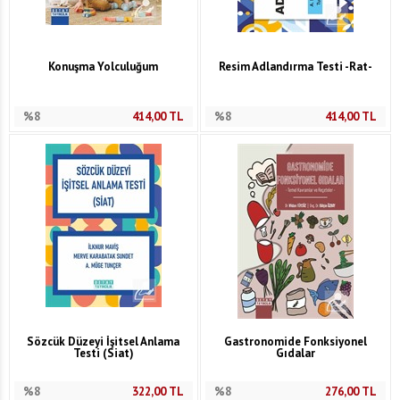
Konuşma Yolculuğum
Resim Adlandırma Testi -Rat-
%8
414,00
TL
%8
414,00
TL
Sözcük Düzeyi İşitsel Anlama
Gastronomide Fonksiyonel
Testi (Siat)
Gıdalar
%8
322,00
TL
%8
276,00
TL