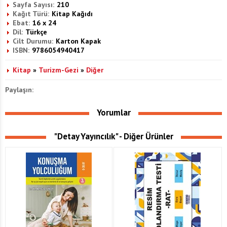
Sayfa Sayısı:
210
Kağıt Türü:
Kitap Kağıdı
Ebat:
16 x 24
Dil:
Türkçe
Cilt Durumu:
Karton Kapak
ISBN:
9786054940417
Kitap
»
Turizm-Gezi
»
Diğer
Paylaşın:
Yorumlar
"Detay Yayıncılık" - Diğer Ürünler