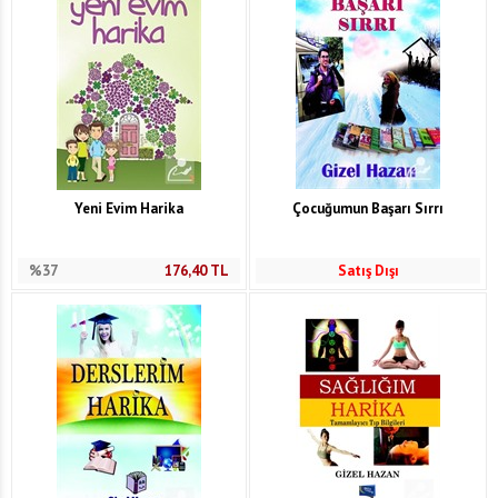
Yeni Evim Harika
Çocuğumun Başarı Sırrı
%37
176,40
TL
Satış Dışı