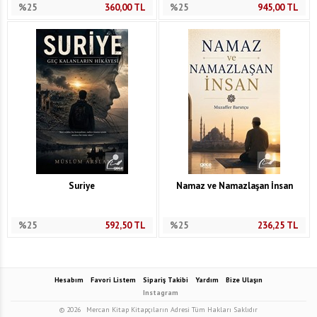
%25
360,00
TL
%25
945,00
TL
Suriye
Namaz ve Namazlaşan İnsan
%25
592,50
TL
%25
236,25
TL
Hesabım
Favori Listem
Sipariş Takibi
Yardım
Bize Ulaşın
Instagram
© 2026
Mercan Kitap Kitapçıların Adresi Tüm Hakları Saklıdır