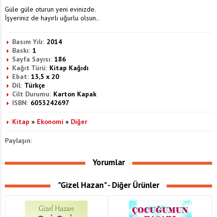
Güle güle oturun yeni evinizde.
İşyeriniz de hayırlı uğurlu olsun..
Basım Yılı:
2014
Baskı:
1
Sayfa Sayısı:
186
Kağıt Türü:
Kitap Kağıdı
Ebat:
13,5 x 20
Dil:
Türkçe
Cilt Durumu:
Karton Kapak
ISBN:
6053242697
Kitap
»
Ekonomi
»
Diğer
Paylaşın:
Yorumlar
"Gizel Hazan" - Diğer Ürünler