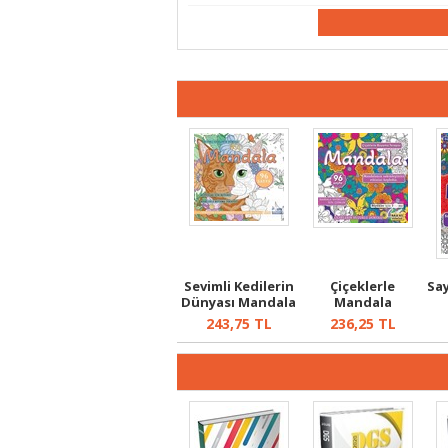
Sevimli Kedilerin
Çiçeklerle
Sa
Dünyası Mandala
Mandala
243,75
TL
236,25
TL