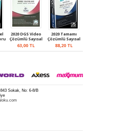
el
2020 DGS Video
2020 Tamamı
oru
Çözümlü Sayısal
Çözümlü Sayısal
Soru Bank...
Konu Anlatım
63,00
TL
88,20
TL
 843 Sokak, No: 6-8/B
iye
aloku.com