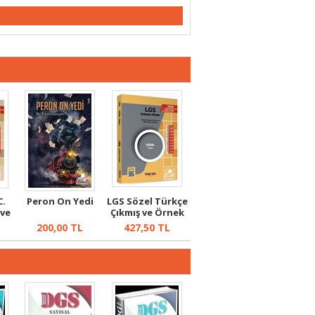
C.
Peron On Yedi
LGS Sözel Türkçe
 ve
Çıkmış ve Örnek
Sorular
200,00
TL
427,50
TL