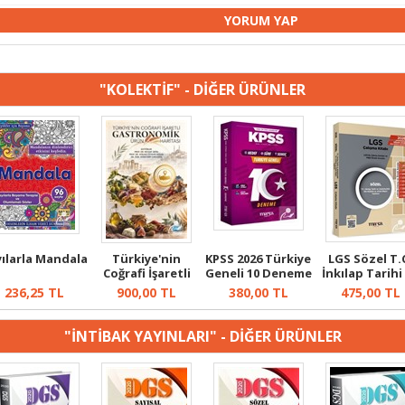
"KOLEKTİF" - DİĞER ÜRÜNLER
yılarla Mandala
Türkiye'nin
KPSS 2026 Türkiye
LGS Sözel T.
Coğrafi İşaretli
Geneli 10 Deneme
İnkılap Tarihi
Gastronomik...
Kolay...
Atatürk...
236,25
TL
900,00
TL
380,00
TL
475,00
TL
"İNTİBAK YAYINLARI" - DİĞER ÜRÜNLER