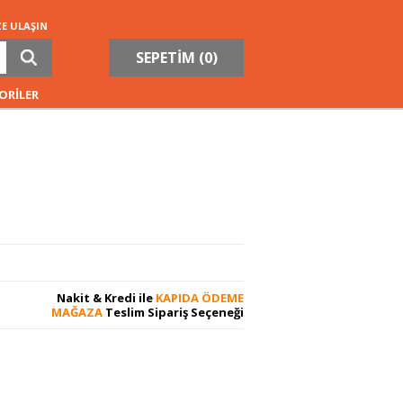
ZE ULAŞIN
SEPETİM (
0
)
ORİLER
Nakit & Kredi ile
KAPIDA ÖDEME
MAĞAZA
Teslim Sipariş Seçeneği