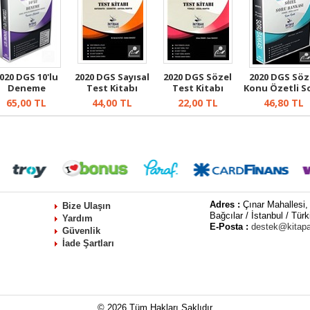
020 DGS 10'lu
2020 DGS Sayısal
2020 DGS Sözel
2020 DGS Söz
Deneme
Test Kitabı
Test Kitabı
Konu Özetli S
Matematik-G...
Türkçe- Sözel...
Bankası
65,00
TL
44,00
TL
22,00
TL
46,80
TL
Adres :
Çınar Mahallesi,
Bize Ulaşın
Bağcılar / İstanbul / Türk
Yardım
E-Posta :
destek@kitap
Güvenlik
İade Şartları
© 2026 Tüm Hakları Saklıdır