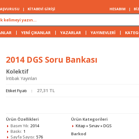
 BAŞVURUSU
|
KİTABEVİ GİRİŞİ
HESABIM
|
Bİ
|
|
|
|
ANLAR
YENİ ÇIKANLAR
YAZARLAR
YAYINEVLERİ
KATEG
2014 DGS Soru Bankası
Kolektif
İntibak Yayınları
27,31
TL
Etiket Fiyatı
:
Ürün Özellikleri
Ürün Kategorileri
Basım Yılı:
2014
Kitap
»
Sınav
»
DGS
Baskı:
1
Barkod
Sayfa Sayısı:
576