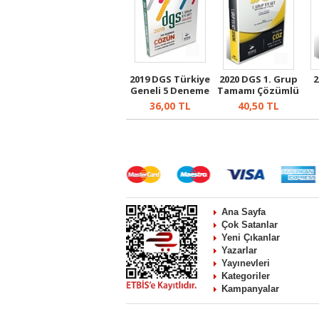
2019 DGS Türkiye
2020 DGS 1. Grup
2
Geneli 5 Deneme
Tamamı Çözümlü
1. Grup
5 li Den...
36,00
TL
40,50
TL
Ana Sayfa
Çok Satanlar
Yeni Çıkanlar
Yazarlar
Yayınevleri
Kategoriler
Kampanyalar