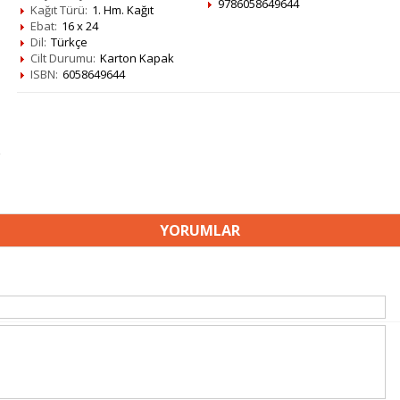
9786058649644
Kağıt Türü:
1. Hm. Kağıt
Ebat:
16 x 24
Dil:
Türkçe
Cilt Durumu:
Karton Kapak
ISBN:
6058649644
YORUMLAR