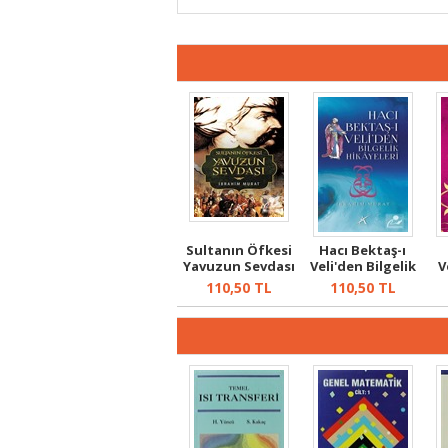
Sultanın Öfkesi
Hacı Bektaş-ı
Yavuzun Sevdası
Veli'den Bilgelik
V
Hikayele...
110,50
TL
110,50
TL