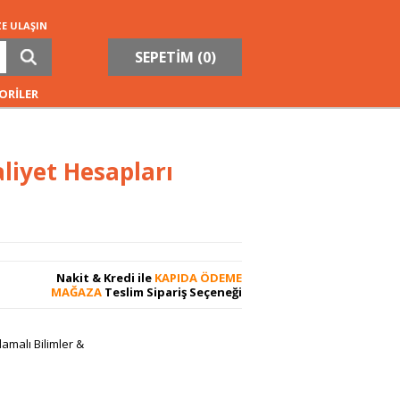
ZE ULAŞIN
SEPETİM (
0
)
ORİLER
liyet Hesapları
Nakit & Kredi ile
KAPIDA ÖDEME
MAĞAZA
Teslim Sipariş Seçeneği
amalı Bilimler &