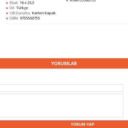
9789755560755
Ebat:
16 x 23,5
Dil:
Türkçe
Cilt Durumu:
Karton Kapak
ISBN:
9755560755
YORUMLAR