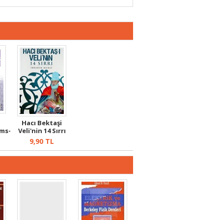
Hacı Bektaşi
ems-
Veli'nin 14 Sırrı
..
9,90
TL