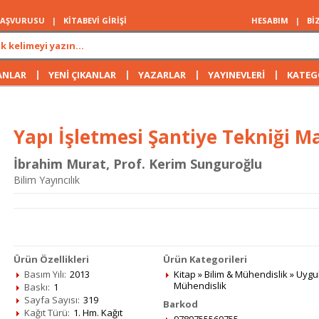
 BAŞVURUSU
|
KİTABEVİ GİRİŞİ
HESABIM
|
Bİ
|
|
|
|
ANLAR
YENİ ÇIKANLAR
YAZARLAR
YAYINEVLERİ
KATEG
Yapı İşletmesi Şantiye Tekniği Ma
İbrahim Murat
,
Prof. Kerim Sunguroğlu
Bilim Yayıncılık
Ürün Özellikleri
Ürün Kategorileri
Basım Yılı:
2013
Kitap
»
Bilim & Mühendislik
»
Uygul
Mühendislik
Baskı:
1
Sayfa Sayısı:
319
Barkod
Kağıt Türü:
1. Hm. Kağıt