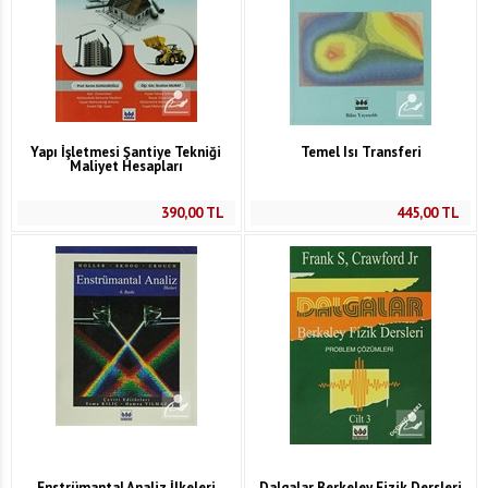
Yapı İşletmesi Şantiye Tekniği
Temel Isı Transferi
Maliyet Hesapları
390,00
TL
445,00
TL
Enstrümantal Analiz İlkeleri
Dalgalar Berkeley Fizik Dersleri