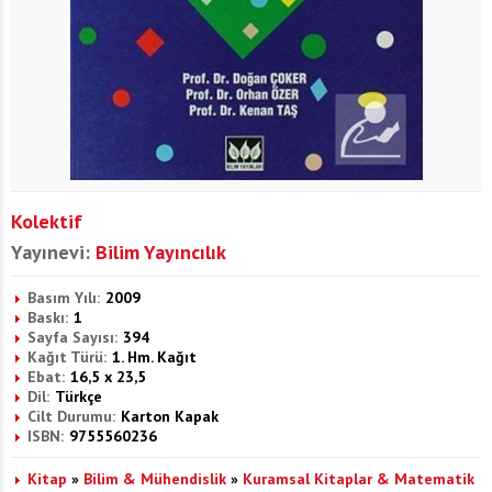
Kolektif
Yayınevi:
Bilim Yayıncılık
Basım Yılı:
2009
Baskı:
1
Sayfa Sayısı:
394
Kağıt Türü:
1. Hm. Kağıt
Ebat:
16,5 x 23,5
Dil:
Türkçe
Cilt Durumu:
Karton Kapak
ISBN:
9755560236
Kitap
»
Bilim & Mühendislik
»
Kuramsal Kitaplar & Matematik