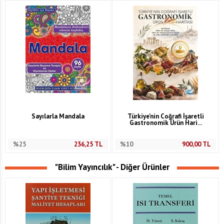
Sayılarla Mandala
Türkiye'nin Coğrafi İşaretli
Gastronomik Ürün Hari...
%25
236,25
TL
%10
900,00
TL
"Bilim Yayıncılık" - Diğer Ürünler