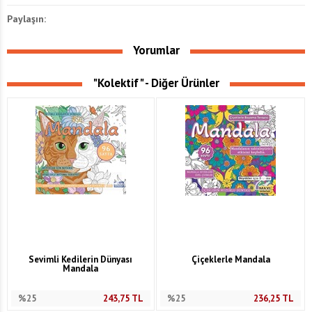
Paylaşın:
Yorumlar
"Kolektif" - Diğer Ürünler
Sevimli Kedilerin Dünyası
Çiçeklerle Mandala
Mandala
%25
243,75
TL
%25
236,25
TL