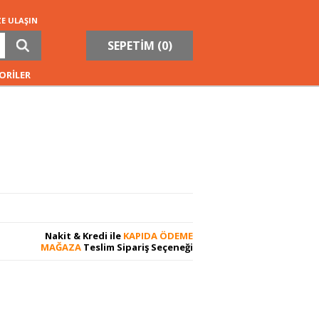
ZE ULAŞIN
SEPETİM (
0
)
ORİLER
Nakit & Kredi ile
KAPIDA ÖDEME
MAĞAZA
Teslim Sipariş Seçeneği