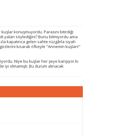
kuşlar konuşmuyordu. Parasını bitirdiği
dı yalan söylediğini? Bunu bilmiyordu ama
ızla kapatınca gelen sahte rüzgârla siyah
 gözlerini kısarak öfkeyle "Annemin kuşları!"
iyordu. Niye bu kuşlar her şeye karışıyor ki
de iyi olmamıştı. Bu durum alınacak