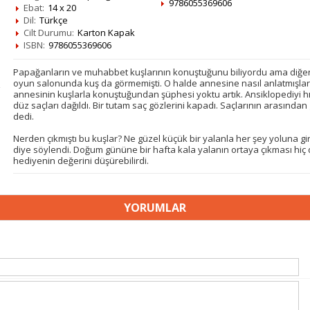
9786055369606
Ebat:
14 x 20
Dil:
Türkçe
Cilt Durumu:
Karton Kapak
ISBN:
9786055369606
Papağanların ve muhabbet kuşlarının konuştuğunu biliyordu ama diğer 
oyun salonunda kuş da görmemişti. O halde annesine nasıl anlatmışlar
annesinin kuşlarla konuştuğundan şüphesi yoktu artık. Ansiklopediyi h
düz saçları dağıldı. Bir tutam saç gözlerini kapadı. Saçlarının arasından
dedi.
Nerden çıkmıştı bu kuşlar? Ne güzel küçük bir yalanla her şey yoluna gir
diye söylendi. Doğum gününe bir hafta kala yalanın ortaya çıkması hiç 
hediyenin değerini düşürebilirdi.
YORUMLAR