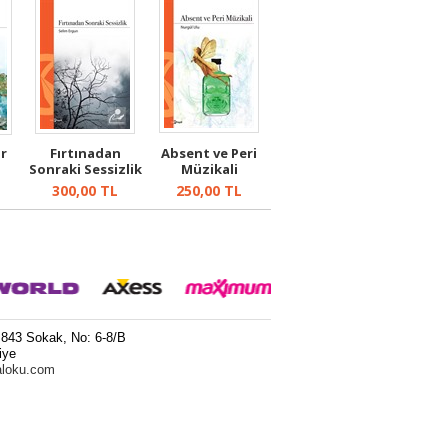
ar
Fırtınadan
Absent ve Peri
Sonraki Sessizlik
Müzikali
300,00
TL
250,00
TL
 843 Sokak, No: 6-8/B
iye
aloku.com