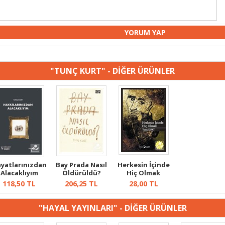
"TUNÇ KURT" - DİĞER ÜRÜNLER
yatlarınızdan
Bay Prada Nasıl
Herkesin İçinde
Alacaklıyım
Öldürüldü?
Hiç Olmak
118,50
TL
206,25
TL
28,00
TL
"HAYAL YAYINLARI" - DİĞER ÜRÜNLER