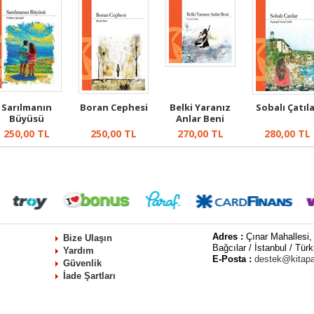
Sarılmanın
Boran Cephesi
Belki Yaranız
Sobalı Çatıl
Büyüsü
Anlar Beni
250,00
TL
250,00
TL
270,00
TL
280,00
TL
Adres :
Çınar Mahallesi,
Bize Ulaşın
Bağcılar / İstanbul / Türk
Yardım
E-Posta :
destek@kitap
Güvenlik
İade Şartları