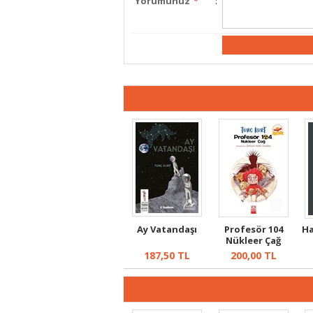
Yorumunuz
*
:
Ay Vatandaşı
Profesör 104
Ha
Nükleer Çağ
187,50
TL
200,00
TL