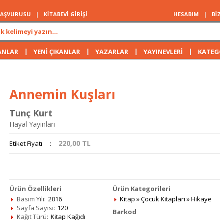
 BAŞVURUSU
|
KİTABEVİ GİRİŞİ
HESABIM
|
Bİ
|
|
|
|
ANLAR
YENİ ÇIKANLAR
YAZARLAR
YAYINEVLERİ
KATEG
Annemin Kuşları
Tunç Kurt
Hayal Yayınları
220,00
TL
Etiket Fiyatı
:
Ürün Özellikleri
Ürün Kategorileri
Basım Yılı:
2016
Kitap
»
Çocuk Kitapları
»
Hikaye
Sayfa Sayısı:
120
Barkod
Kağıt Türü:
Kitap Kağıdı