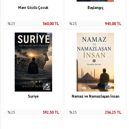
Mavi Gözlü Çocuk
Başlangıç
%25
360,00
TL
%25
945,00
TL
Suriye
Namaz ve Namazlaşan İnsan
%25
592,50
TL
%25
236,25
TL