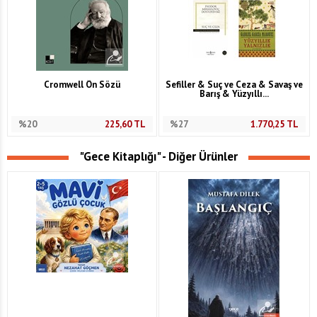
Cromwell Ön Sözü
Sefiller & Suç ve Ceza & Savaş ve
Barış & Yüzyıllı...
%20
225,60
TL
%27
1.770,25
TL
"Gece Kitaplığı" - Diğer Ürünler