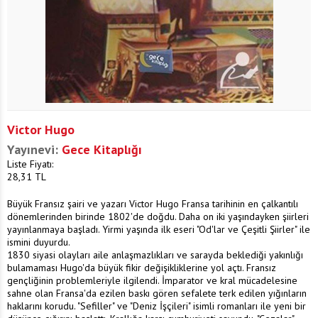
Victor Hugo
Yayınevi:
Gece Kitaplığı
Liste Fiyatı:
28,31
TL
Büyük Fransız şairi ve yazarı Victor Hugo Fransa tarihinin en çalkantılı
dönemlerinden birinde 1802'de doğdu. Daha on iki yaşındayken şiirleri
yayınlanmaya başladı. Yirmi yaşında ilk eseri "Od'lar ve Çeşitli Şiirler" ile
ismini duyurdu.
1830 siyasi olayları aile anlaşmazlıkları ve sarayda bekledi­ği yakınlığı
bulamaması Hugo'da büyük fikir değişikliklerine yol açtı. Fransız
gençliğinin problemleriyle ilgilendi. İmparator ve kral mücadelesine
sahne olan Fransa'da ezilen baskı gö­ren sefalete terk edilen yığınların
haklarını korudu. "Sefiller" ve "Deniz İşçileri" isimli romanları ile yeni bir