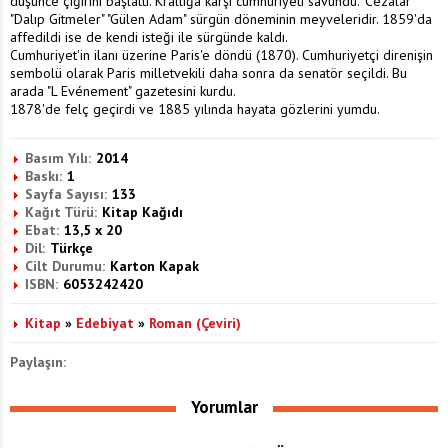
düşünce çığırını başlattı. Krallığa karşı cumhuriyeti savundu. "Cezalar"
"Dalıp Gitmeler" "Gülen Adam" sürgün döneminin meyveleridir. 1859'da
affedildi ise de kendi isteği ile sürgünde kaldı.
Cumhuriyet'in ilanı üzerine Paris'e döndü (1870). Cumhu­riyetçi direnişin
sembolü olarak Paris milletvekili daha sonra da senatör seçildi. Bu
arada "L Evénement" gazetesini kurdu.
1878'de felç geçirdi ve 1885 yılında hayata gözlerini yumdu.
Basım Yılı:
2014
Baskı:
1
Sayfa Sayısı:
133
Kağıt Türü:
Kitap Kağıdı
Ebat:
13,5 x 20
Dil:
Türkçe
Cilt Durumu:
Karton Kapak
ISBN:
6053242420
Kitap
»
Edebiyat
»
Roman (Çeviri)
Paylaşın:
Yorumlar