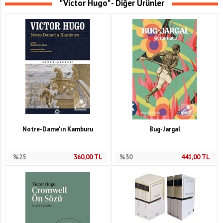
"Victor Hugo" - Diğer Ürünler
Notre-Dame'ın Kamburu
Bug-Jargal
%25
360,00
TL
%30
441,00
TL