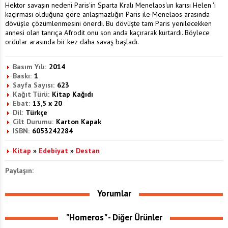
Hektor savaşın nedeni Paris'in Sparta Kralı Menelaos'un karısı Helen 'i
kaçırması olduğuna göre anlaşmazlığın Paris ile Menelaos arasında
dövüşle çözümlenmesini önerdi. Bu dövüşte tam Paris yenilecekken
annesi olan tanrıça Afrodit onu son anda kaçırarak kurtardı. Böylece
ordular arasında bir kez daha savaş başladı.
Basım Yılı:
2014
Baskı:
1
Sayfa Sayısı:
623
Kağıt Türü:
Kitap Kağıdı
Ebat:
13,5 x 20
Dil:
Türkçe
Cilt Durumu:
Karton Kapak
ISBN:
6053242284
Kitap
»
Edebiyat
»
Destan
Paylaşın:
Yorumlar
"Homeros" - Diğer Ürünler