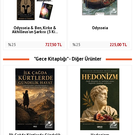
Odysseia & Ben, Kirke &
Odysseia
Akhilleus'un Şarkısı (3 Ki...
%25
727,50
TL
%25
225,00
TL
"Gece Kitaplığı" - Diğer Ürünler