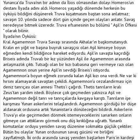
Yunanca'da Truva'nın bir adının da İlios olmasından dolayı Homeros'un
destanı İlyada adını aldı. Homeros yaşadığı dönemde herkesin bu
öyküyü bildiğini düşünerek Truva kuşatmasını baştan sona anlatmaz;
savaşın 10. yılında sadece dört gün içinde geçen olayları anlatır. Savaş
neredeyse bitmek üzeredir. Truva efsanesinin bu bölümü " Aşil'in Öfkesi
" olarak bilinir.
İlyada'nın Öyküsü:
Kral Agamemnon Truva Savaşı sırasında Akhalar'ın başkomutanıydı.
Kralın en yiğit ve başına buyruk savaşçısı olan Aşil kimseye boyun
eğmeden kendi bildiğince hareket ediyordu. Aşil'in savaşta kaçırdığı
Briseis adında Truvalı bir kız yüzünden Aşil ile Agamemnon arasında
anlaşmazlık çıktı. Tutsağı olan bir kızı babasına geri vermeye razı olan
Agamemnon onun yerine Aşil'in sevdiği Briseis'i istiyordu.
Agamemnon'a boyun eğmek zorunda kalan Aşil kızı ona verdi. Ne var ki
hırsını alamayarak savaştan çekildi. Agamemnon'u cezalandırması için
deniz tanrıçası olan annesi Thetis'i çağırdı. Thetis tanrıların kralı
Zeus'tan yardım istedi. Böylece çok geçmeden yalnızca Aşil ve
Agamemnon değil tanrı ve tanrıçalarda kavgaya karıştı. Tanrıların işe
karışması Yunan askerlerini telaşlandırdı. Agamemnon gördüğü bir düşe
aldanarak ordusuna artık Yunanistan'a dönüleceğini bildirdi. Askerlerin
Truva'yı ele geçirmeden dönmek istemeyeceklerini sanarken onların
gitmeye can attıklarını görmek onu düş kırıklığına uğrattı. Yunanlı
komutanlar orduyu yeniden savaş düzenine sokmakta güçlük çektiler.
Bütün bu olaylar Yunan ordusunun savaş gücünü ve birliğini
zayıflatmıştı. İki ordu arasında savaş yeniden başlarken Paris'in kardeşi