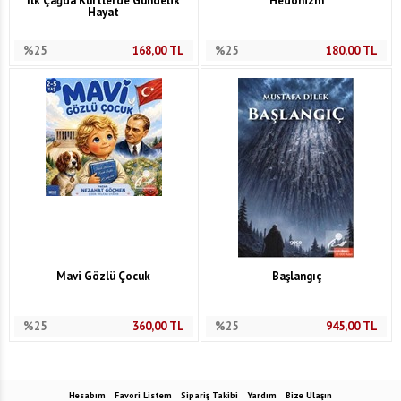
İlk Çağda Kürtlerde Gündelik
Hedonizm
Hayat
%25
168,00
TL
%25
180,00
TL
Mavi Gözlü Çocuk
Başlangıç
%25
360,00
TL
%25
945,00
TL
Hesabım
Favori Listem
Sipariş Takibi
Yardım
Bize Ulaşın