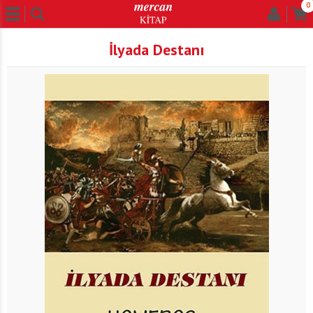
0
İlyada Destanı