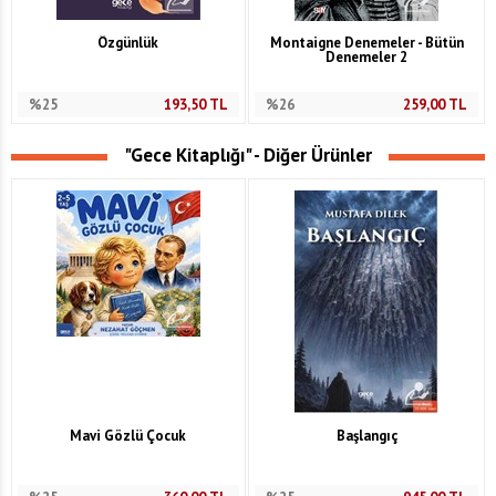
Özgünlük
Montaigne Denemeler - Bütün
Denemeler 2
%25
193,50
TL
%26
259,00
TL
"Gece Kitaplığı" - Diğer Ürünler
Mavi Gözlü Çocuk
Başlangıç