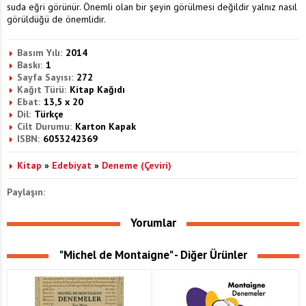
suda eğri görünür. Önemli olan bir şeyin görülmesi değildir yalnız nasıl
görüldüğü de önemlidir.
Basım Yılı:
2014
Baskı:
1
Sayfa Sayısı:
272
Kağıt Türü:
Kitap Kağıdı
Ebat:
13,5 x 20
Dil:
Türkçe
Cilt Durumu:
Karton Kapak
ISBN:
6053242369
Kitap
»
Edebiyat
»
Deneme (Çeviri)
Paylaşın:
Yorumlar
"Michel de Montaigne" - Diğer Ürünler