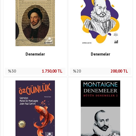
Denemeler
Denemeler
%30
1.750,00
TL
%20
200,00
TL