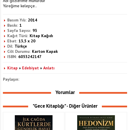
Adı gözlerime mühürdür
Yüreğime kelepçe..
Basım Yılı:
2014
Baskı:
1
Sayfa Sayısı:
93
Kağıt Türü:
Kitap Kağıdı
Ebat:
13,5 x 20
Dil:
Türkçe
Cilt Durumu:
Karton Kapak
ISBN:
6053242147
Kitap
»
Edebiyat
»
Anlatı
Paylaşın:
Yorumlar
"Gece Kitaplığı" - Diğer Ürünler