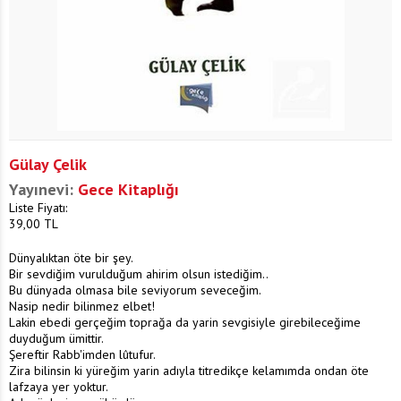
Gülay Çelik
Yayınevi:
Gece Kitaplığı
Liste Fiyatı:
39,00
TL
Dünyalıktan öte bir şey.
Bir sevdiğim vurulduğum ahirim olsun istediğim..
Bu dünyada olmasa bile seviyorum seveceğim.
Nasip nedir bilinmez elbet!
Lakin ebedi gerçeğim toprağa da yarin sevgisiyle girebileceğime
duyduğum ümittir.
Şereftir Rabb'imden lûtufur.
Zira bilinsin ki yüreğim yarin adıyla titredikçe kelamımda ondan öte
lafzaya yer yoktur.