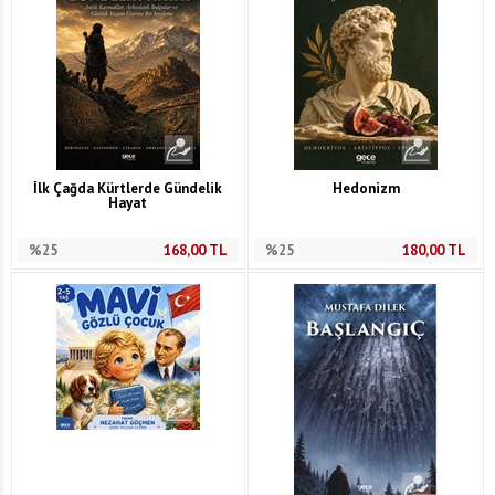
İlk Çağda Kürtlerde Gündelik
Hedonizm
Hayat
%25
168,00
TL
%25
180,00
TL