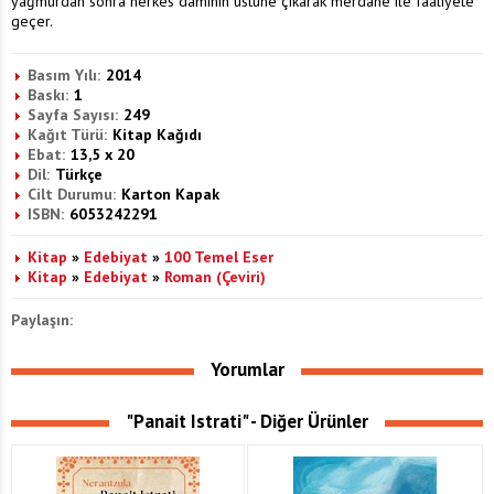
yağmurdan sonra herkes damı­nın üstüne çıkarak merdane ile faaliyete
geçer.
Basım Yılı:
2014
Baskı:
1
Sayfa Sayısı:
249
Kağıt Türü:
Kitap Kağıdı
Ebat:
13,5 x 20
Dil:
Türkçe
Cilt Durumu:
Karton Kapak
ISBN:
6053242291
Kitap
»
Edebiyat
»
100 Temel Eser
Kitap
»
Edebiyat
»
Roman (Çeviri)
Paylaşın:
Yorumlar
"Panait Istrati" - Diğer Ürünler