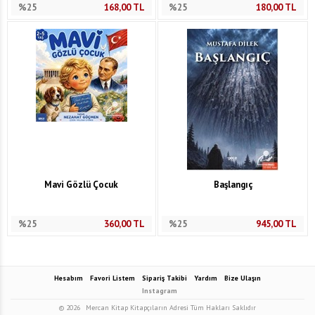
%25
168,00
TL
%25
180,00
TL
Mavi Gözlü Çocuk
Başlangıç
%25
360,00
TL
%25
945,00
TL
Hesabım
Favori Listem
Sipariş Takibi
Yardım
Bize Ulaşın
Instagram
© 2026
Mercan Kitap Kitapçıların Adresi Tüm Hakları Saklıdır