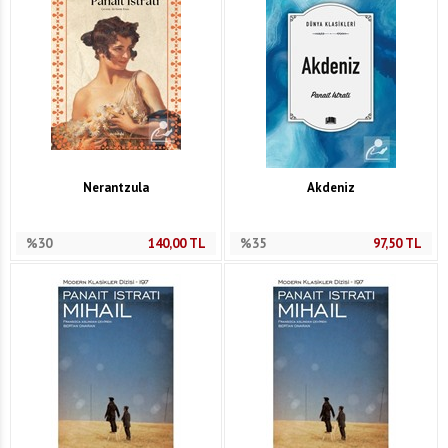
Nerantzula
Akdeniz
%30
140,00
TL
%35
97,50
TL