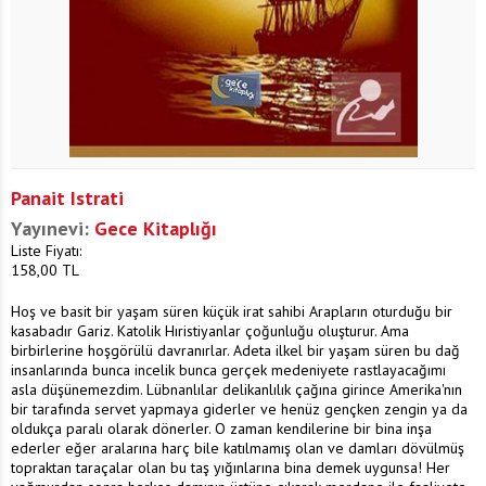
Panait Istrati
Yayınevi:
Gece Kitaplığı
Liste Fiyatı:
158,00
TL
Hoş ve basit bir yaşam süren küçük irat sahi­bi Arapların oturduğu bir
kasabadır Gariz. Katolik Hıristiyanlar çoğunluğu oluşturur. Ama
birbirlerine hoşgörülü davranırlar. Adeta ilkel bir yaşam süren bu dağ
insanlarında bunca incelik bunca gerçek medeniyete rastlayacağımı
asla düşünemezdim. Lübnanlılar delikanlılık çağına girince Amerika'nın
bir tarafında servet yapmaya giderler ve henüz gençken zengin ya da
oldukça paralı olarak dönerler. O zaman kendilerine bir bina inşa
ederler eğer aralarına harç bile katılmamış olan ve damları dövülmüş
topraktan taraçalar olan bu taş yığınlarına bina de­mek uygunsa! Her