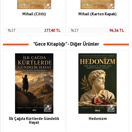
Mihail (Ciltli)
Mihail (Karton Kapak)
%27
277,40
TL
%27
96,36
TL
"Gece Kitaplığı" - Diğer Ürünler
İlk Çağda Kürtlerde Gündelik
Hedonizm
Hayat