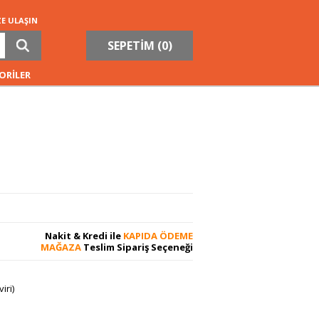
ZE ULAŞIN
SEPETİM (
0
)
ORİLER
Nakit & Kredi ile
KAPIDA ÖDEME
MAĞAZA
Teslim Sipariş Seçeneği
iri)