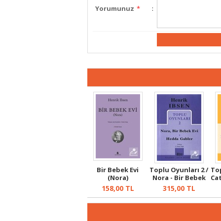
Yorumunuz
*
:
Bir Bebek Evi
Toplu Oyunları 2 /
Top
(Nora)
Nora - Bir Bebek
Cat
Evi ...
158,00
TL
315,00
TL