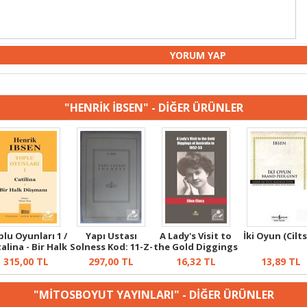
"HENRİK İBSEN" - DİĞER ÜRÜNLER
lu Oyunları 1 /
Yapı Ustası
A Lady's Visit to
İki Oyun (Cilts
alina - Bir Halk
Solness Kod: 11-Z-
the Gold Diggings
D...
63
of A...
315,00
TL
297,00
TL
16,32
TL
13,89
TL
"MİTOSBOYUT YAYINLARI" - DİĞER ÜRÜNLER