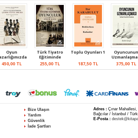
Oyun
Türk Tiyatro
Toplu Oyunları 1
Oyuncunu
azarlığımızda
Eğitiminde
Uzmanlaşma
rek Yüzyıl 200-
Oyunculuk
450,00
TL
255,00
TL
187,50
TL
375,00
TL
20...
Adres :
Çınar Mahallesi,
Bize Ulaşın
Bağcılar / İstanbul / Türk
Yardım
E-Posta :
destek@kitap
Güvenlik
İade Şartları