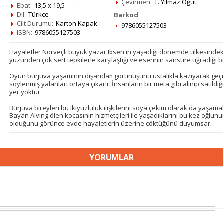
Çevirmen:
T. Yılmaz Öğüt
Ebat:
13,5 x 19,5
Dil:
Türkçe
Barkod
Cilt Durumu:
Karton Kapak
9786055127503
ISBN:
9786055127503
Hayaletler Norveçli büyük yazar Ibsen'in yaşadığı dönemde ülkesindek
yüzünden çok sert tepkilerle karşılaştığı ve eserinin sansüre uğradığı b
Oyun burjuva yaşamının dışarıdan görünüşünü ustalıkla kazıyarak geçmişt
söylenmiş yalanları ortaya çıkarır. İnsanların bir meta gibi alınıp satı
yer yoktur.
Burjuva bireyleri bu ikiyüzlülük ilişkilerini soya çekim olarak da yaşama
Bayan Alving ölen kocasının hizmetçileri ile yaşadıklarını bu kez oğlun
olduğunu görünce evde hayaletlerin üzerine çöktüğünü duyumsar.
YORUMLAR