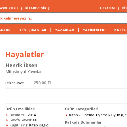
 BAŞVURUSU
|
KİTABEVİ GİRİŞİ
HESABIM
|
Bİ
|
|
|
|
ANLAR
YENİ ÇIKANLAR
YAZARLAR
YAYINEVLERİ
KATEG
Hayaletler
Henrik İbsen
Mitosboyut Yayınları
250,00
TL
Etiket Fiyatı
:
Ürün Özellikleri
Ürün Kategorileri
Basım Yılı:
2014
Kitap
»
Sinema-Tiyatro
»
Oyun (Çev
Sayfa Sayısı:
88
Katkıda Bulunanlar
Kağıt Türü:
Kitap Kağıdı