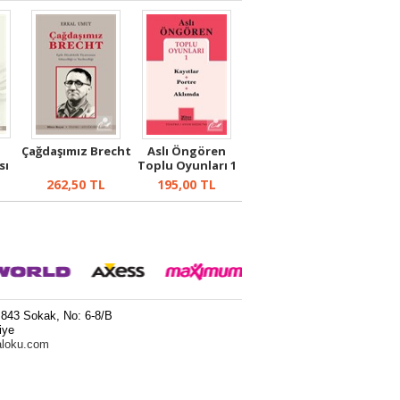
n
Çağdaşımız Brecht
Aslı Öngören
sı
Toplu Oyunları 1
262,50
TL
195,00
TL
 843 Sokak, No: 6-8/B
iye
aloku.com