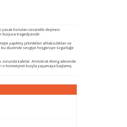
i yasak konuları cesaretle deşmesi
ir burjuva tragedyasıdır.
e yapılmış çirkinlikleri ahlaksızlıkları ve
ldığı bu düzende sevgiye hoşgörüye özgürlüğe
k zorunda kalırlar. Aristokrat Alving ailesinde
un o hizmetçinin kızıyla yaşamaya başlamış