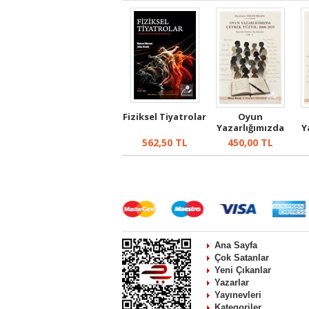
Fiziksel Tiyatrolar
Oyun
Yazarlığımızda
Y
Çeyrek Yüzyıl 200-
Çey
562,50
TL
450,00
TL
20...
Ana Sayfa
Çok Satanlar
Yeni Çıkanlar
Yazarlar
Yayınevleri
Kategoriler