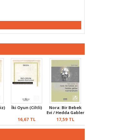
iz)
İki Oyun (Ciltli)
Nora: Bir Bebek
Evi / Hedda Gabler
/ Ros...
16,67
TL
17,59
TL