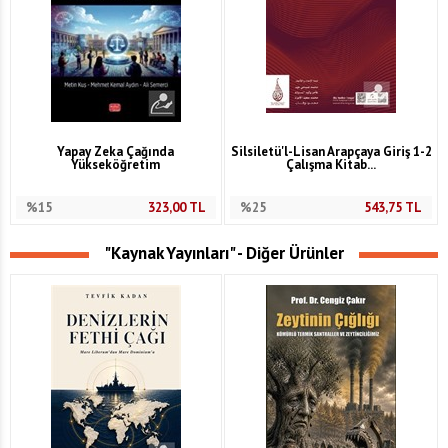
Yapay Zeka Çağında
Silsiletü'l-Lisan Arapçaya Giriş 1-2
Yükseköğretim
Çalışma Kitab...
%15
323,00
TL
%25
543,75
TL
"Kaynak Yayınları" - Diğer Ürünler