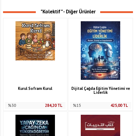
"Kolektif" - Diğer Ürünler
Kurul Sofram Kurul
Dijital Çağda Eğitim Yönetimi ve
Liderlik
%30
284,20
TL
%15
425,00
TL