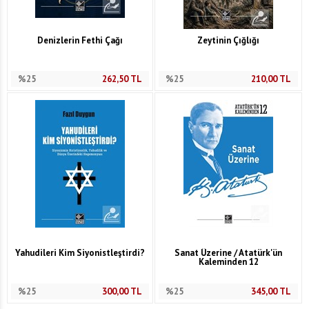
Denizlerin Fethi Çağı
Zeytinin Çığlığı
%25
262,50
TL
%25
210,00
TL
Yahudileri Kim Siyonistleştirdi?
Sanat Üzerine / Atatürk'ün
Kaleminden 12
%25
300,00
TL
%25
345,00
TL