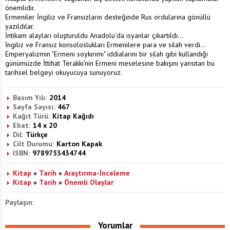
önemlidir.
Ermeniler İngiliz ve Fransızların desteğinde Rus ordularına gönüllü
yazıldılar.
İntikam alayları oluşturuldu Anadolu'da isyanlar çıkartıldı...
İngiliz ve Fransız konsoloslukları Ermenilere para ve silah verdi...
Emperyalizmin "Ermeni soykırımı" iddialarını bir silah gibi kullandığı
günümüzde İttihat Terakki'nin Ermeni meselesine bakışını yansıtan bu
tarihsel belgeyi okuyucuya sunuyoruz.
Basım Yılı:
2014
Sayfa Sayısı:
467
Kağıt Türü:
Kitap Kağıdı
Ebat:
14 x 20
Dil:
Türkçe
Cilt Durumu:
Karton Kapak
ISBN:
9789753434744
Kitap
»
Tarih
»
Araştırma-İnceleme
Kitap
»
Tarih
»
Önemli Olaylar
Paylaşın:
Yorumlar